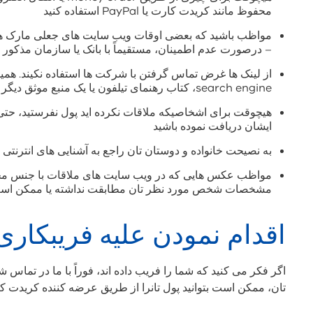
محفوظ مانند کریدت کارت یا PayPal استفاده کنید
مواظب باشید که بعضی اوقات ویب سایت های جعلی مارک های 
– درصورت عدم اطمینان، مستقیماً با بانک یا سازمان مذکور ت
از لینک ها غرض تماس گرفتن با شرکت ها استفاده نکیند. همی
search engine، کتاب رهنمای تیلفون یا یک منبع موثق دیگر بدست آرید.
هیچوقت برای اشخاصیکه ملاقات نکرده اید پول نفرستید، حتی اگ
ایشان دریافت نموده باشید
به نصیحت خانواده و دوستان تان راجع به آشنایی های انترنتی
مواظب عکس هایی که در ویب سایت های ملاقات با جنس مخال
مشخصات شخص مورد نظر تان مطابقت نداشته یا ممکن است ا
اقدام نمودن علیه فریبکاری
اگر فکر می کنید که شما را فریب داده اند، فوراً با ما در تم
تان، ممکن است بتوانید پول تانرا از طریق عرضه کننده کریدت کا