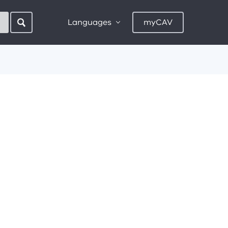
Languages
myCAV