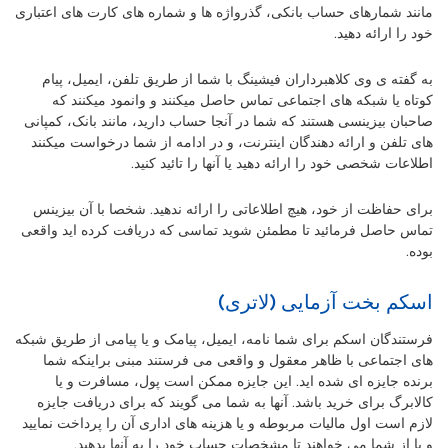
مانند شمارهای حساب بانکی، گذرواژه ها و شماره های کارت های اعتباری
خود را ارائه دهید.
به گفته ی وی کلاهبرداران فیشینگ با شما از طریق تلفن، ایمیل، پیام
کوتاه یا شبکه های اجتماعی تماس حاصل میکنند و وانمود میکنند که
صاحبان بیزینسی هستند که شما در آنجا حساب دارید، مانند بانک، کمپانی
های تلفن و ارائه دهندگان اینترنت، و در ادامه از شما درخواست میکنند
اطلاعات شخصی خود را ارائه دهید یا آنها را تائید کنید.
برای حفاظت از خود، هیچ اطلاعاتی را ارائه ندهید. شخصا با آن بیزینس
تماس حاصل فرمائید تا مطمئن شوید تماسی که دریافت کرده اید واقعی
بوده.
اسکم بخت آزمایی (لاتری)
فرستندگان اسکم برای شما نامه، ایمیل، پیامک و یا پیامی از طریق شبکه
های اجتماعی با ظاهر معقول و واقعی می فرستند مبنی براینکه شما
برنده جایزه ای شده اید. این جایزه ممکن است پول، مسافرت و یا
کالابرگ برای خرید باشد. آنها به شما می گویند که برای دریافت جایزه
لازم است اول مالیات مربوطه و یا هزینه های اداری آن را پرداخت نمایید
و یا از شما می خواهند تا مشخصات حساب خود را به آنها بدهید.