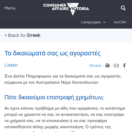
Menu
Languages
myCAV
Breadcrumbs
< Back to
Greek
Τα δικαιώματά σας ως αγοραστές
Skip
Listen
Share
listen
Ένα Δελτίο Πληροφοριών για τα δικαιώματά σας ως αγοραστές
and
σύμφωνα με τον Αυστραλιανό Νόμο Καταναλωτών
sharing
tools
Πότε δικαιούμαι επιστροφή χρημάτων;
Αν έχετε κάποιο πρόβλημα με είδη που αγοράσατε, το κατάστημα
μπορεί να χρειαστεί να σας τα αντικαταστήσει, να σας επιστρέψει
τα χρήματά σας, να τα επισκευάσει ή να σας προσφέρει
οποιασδήποτε άλλης μορφής ικανοποίηση. Ο τρόπος της