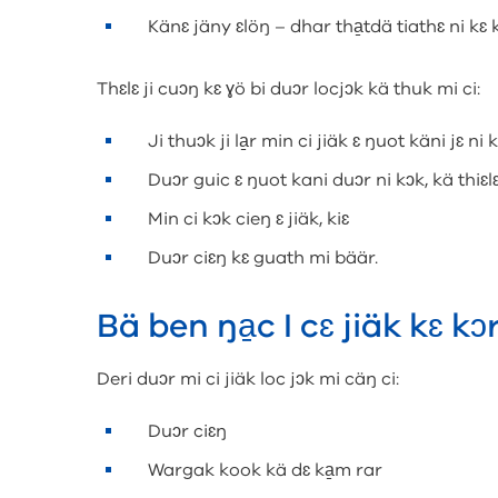
Känɛ jäny ɛlöŋ – dhar tha̱tdä tiathɛ ni kɛ 
Thɛlɛ ji cuɔŋ kɛ ɣö bi duɔr locjɔk kä thuk mi ci:
Ji thuɔk ji la̱r min ci jiäk ɛ ŋuot käni jɛ ni 
Duɔr guic ɛ ŋuot kani duɔr ni kɔk, kä thiɛlɛ
Min ci kɔk cieŋ ɛ jiäk, kiɛ
Duɔr ciɛŋ kɛ guath mi bäär.
Bä ben ŋa̱c I cɛ jiäk kɛ k
Deri duɔr mi ci jiäk loc jɔk mi cäŋ ci:
Duɔr ciɛŋ
Wargak kook kä dɛ ka̱m rar