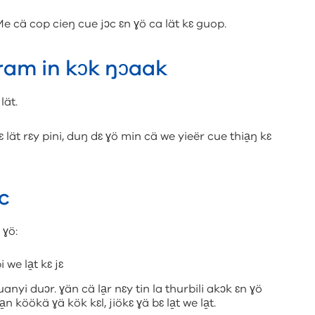
 Me cä cop cieŋ cue jɔc ɛn ɣö ca lät kɛ guop.
ɛ ram in kɔk ŋɔaak
lät.
 lät rɛy pini, duŋ dɛ ɣö min cä we yieër cue thia̱ŋ kɛ
ec
 ɣö:
 we la̱t kɛ jɛ
uanyi duɔr. ɣän cä la̱r nɛy tin la thurbili akɔk ɛn ɣö
n köökä ɣä kök kɛl, jiökɛ ɣä bɛ la̱t we la̱t.