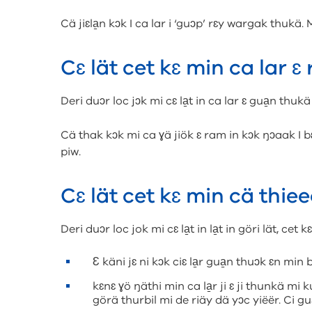
Cä jiɛla̱n kɔk I ca lar i ‘guɔp’ rɛy wargak thukä.
Cɛ lät cet kɛ min ca lar 
Deri duɔr loc jɔk mi cɛ la̱t in ca lar ɛ gua̱n thukä 
Cä thak kɔk mi ca ɣä jiök ɛ ram in kɔk ŋɔaak I bɛ
piw.
Cɛ lät cet kɛ min cä thie
Deri duɔr loc jok mi cɛ la̱t in la̱t in göri lät, cet kɛ
Ɛ käni jɛ ni kɔk ciɛ la̱r gua̱n thuɔk ɛn min bi
kɛnɛ ɣö ŋäthi min ca la̱r ji ɛ ji thunkä mi k
görä thurbil mi de riäy dä yɔc yiëër. Ci gua̱