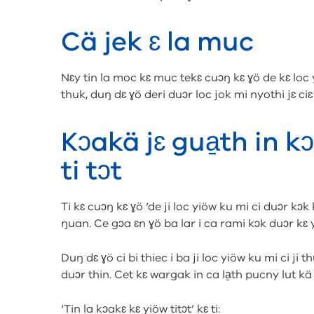
Cä jek ɛ la muc
Nɛy tin la moc kɛ muc tekɛ cuɔŋ kɛ ɣö de kɛ loc y
thuk, duŋ dɛ ɣö deri duɔr loc jok mi nyothi jɛ ciɛ 
Kɔakä jɛ gua̱th in k
ti tɔt
Ti kɛ cuɔŋ kɛ ɣö ‘de ji loc yiöw ku mi ci duɔr kɔk k
ŋuan. Ce gɔa ɛn ɣö ba lar i ca rami kɔk duɔr kɛ yi
Duŋ dɛ ɣö ci bi thiec i ba ji loc yiöw ku mi ci ji t
duɔr thin. Cet kɛ wargak in ca la̱th pucny lut kä mi 
‘Tin la kɔakɛ kɛ yiöw titɔt’ kɛ ti: