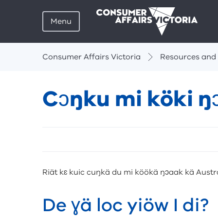
Menu
Breadcrumbs
Consumer Affairs Victoria
Resources and 
Cɔŋku mi köki ŋ
Skip
listen
and
sharing
Riät kɛ kuic cuŋkä du mi köökä ŋɔaak kä Austra
tools
De ɣä loc yiöw I di?