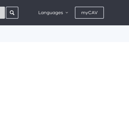
Languages
myCAV