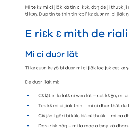
Mi te kɛ mi ci jiäk kä tin ci kɔk, dɔŋ de ji thuɔk j
ti kɔŋ. Dup tin te thin tin ‘col’ kɛ duɔr mi ci jiäk 
E riɛk ɛ mith de rial
Mi ci duɔr lät
Ti kɛ cuɔŋ kɛ ɣö bi duɔr mi ci jiäk loc jɔk cet kɛ ɣ
De duɔr jiäk mi:
Cɛ la̱t in la latɛ ni wen lät – cet kɛ ɣö, mi 
Tek kɛ mi ci jiäk thin – mi ci dhar tha̱t du 
Ciɛ jɛn I göri bi kɔk, kiɛ cɛ thuɔk – mi ca dh
Derɛ riɛk nöŋ – mi la mac a tɛ̱ny kä dhar