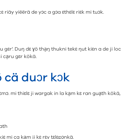
ɛ riäy yiëërä de yɔc a gɔa ɛthɛlɛ riɛk mi tuɔk.
ru gɛr’. Duŋ dɛ ɣö tha̱ŋ thukni tekɛ ŋut kiɛn a de ji loc
i ca̱ru gɛr kökä.
ö cä duɔr kɔk
mɔ. mi thiɛlɛ ji wargak in la ka̱m kɛ ran gua̱th kökä,
math
ɛ mi ca ka̱m ji kɛ rɛy tɛlɛpɔnkä.