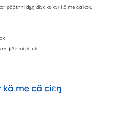
kɔr pääthni da̱ŋ diɔk kɛ kɔr kä me cä kɔk.
kɔk
 mi jiäk mi ci jek
ɔr kä me cä ciɛŋ