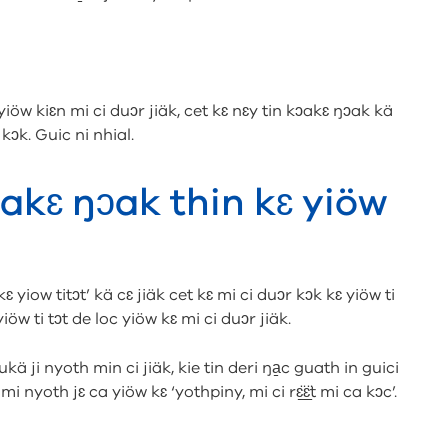
iöw kiɛn mi ci duɔr jiäk, cet kɛ nɛy tin kɔakɛ ŋɔak kä
kɔk. Guic ni nhial.
ɔakɛ ŋɔak thin kɛ yiöw
ɛ yiow titɔt’ kä cɛ jiäk cet kɛ mi ci duɔr kɔk kɛ yiöw ti
öw ti tɔt de loc yiöw kɛ mi ci duɔr jiäk.
hukä ji nyoth min ci jiäk, kie tin deri ŋa̱c guath in guici
nyoth jɛ ca yiöw kɛ ‘yothpiny, mi ci rɛ̱̱̈ɛ̱̱̈t mi ca kɔc’.