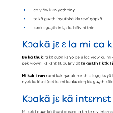
ca yiöw kiɛn yothpiny
te kä gua̱th ‘nyuthkä kiɛ rew’ ŋäpkä
kɔakɛ gua̱th in la̱t kɛ biäy ni thin.
Kɔakä jɛ ɛ la mi ca 
Be kä thuk:
ti kɛ cuɔŋ kɛ ɣö de ji loc yiöw ku mi
pek yiöwni kɛ kɛnɛ ta̱ pua̱ny dɛ
ɛn gua̱th ɛ kɔk I 
Mi kɔk i rar:
rami kɔk ŋɔaak rar thilɛ lua̱ŋ kɛ ɣö 
nyɔk kɛ lätni (cet kɛ mi kɔakɛ cieŋ kiɛ gua̱th kök
Kɔakä jɛ kä intɛrnɛt
Mi kɔk I duɔr kä thuni auɛtralia tin te rɛy intɛrnɛt