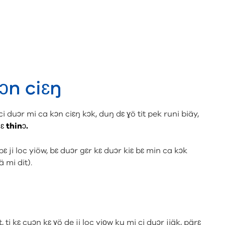
kɔn ciɛŋ
 ci duɔr mi ca kɔn ciɛŋ kɔk, duŋ dɛ ɣö tit pek runi biäy,
jɛ thinɔ.
bɛ ji loc yiöw, bɛ duɔr gɛr kɛ duɔr kiɛ bɛ min ca kɔk
ä mi dit).
, ti kɛ cuɔŋ kɛ ɣö de ji loc yio̱w ku mi ci duɔr jiäk, pärɛ