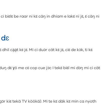
ci biɛlɛ be raar ni kɛ cäŋ in dhiam e lakɛ ni jɛ, ɛ cäŋ ni
 dɛ
dhil ca̱a̱t kɛ jɛ. Mi ci duɔr cät kɛ jɛ, ciɛ de kɔk, ti kɛ
duŋ dɛ ɣö me cɛ cop cue jɔc I tekɛ biɛl mi dɔŋ mi ci cät
 gɔr kiɛ tekä TV köökä). Mi te kɛ däk kɛ min ca nyoth