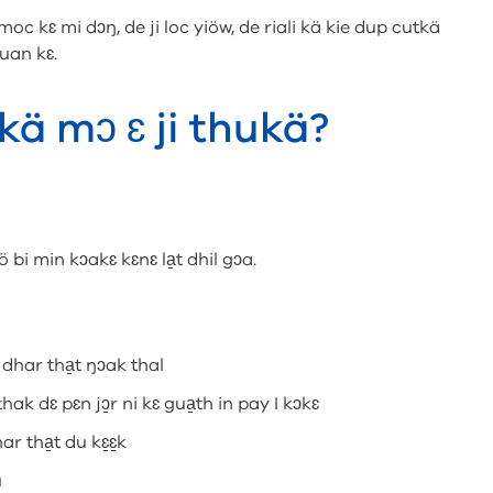
i moc kɛ mi dɔŋ, de ji loc yiöw, de riali kä kie dup cutkä
ŋuan kɛ.
ikä mɔ ɛ ji thukä?
ö bi min kɔakɛ kɛnɛ la̱t dhil gɔa.
ci dhar tha̱t ŋɔak thal
thak dɛ pɛn jɔ̱r ni kɛ gua̱th in pay I kɔkɛ
ar tha̱t du kɛ̱ɛ̱k
u