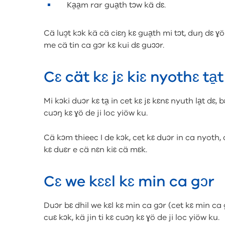
Ka̱a̱m rar gua̱th tɔw kä dɛ.
Cä luɔ̱t kɔk kä cä ciɛŋ kɛ gua̱th mi tɔt, duŋ dɛ ɣö 
me cä tin ca gɔr kɛ kui dɛ guɔɔr.
Cɛ cät kɛ jɛ kiɛ nyothɛ ta̱t
Mi kɔki duɔr kɛ ta̱ in cet kɛ jɛ kɛnɛ nyuth la̱t dɛ, bɛ 
cuɔŋ kɛ ɣö de ji loc yiöw ku.
Cä kɔm thieec I de kɔk, cet kɛ duɔr in ca nyoth, 
kɛ duɛr e cä nɛn kiɛ cä mɛk.
Cɛ we kɛɛl kɛ min ca gɔr
Duɔr bɛ dhil we kɛl kɛ min ca gɔr (cet kɛ min ca
cuɛ kɔk, kä jin ti kɛ cuɔŋ kɛ ɣö de ji loc yiöw ku.