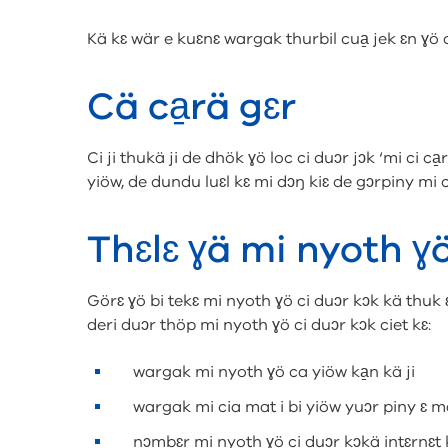
Kä kɛ wär e kuɛnɛ wargak thurbil cua̱ jek ɛn ɣö c
Cä ca̱rä gɛr
Ci ji thukä ji de dhök ɣö loc ci duɔr jɔk ‘mi ci ca̱
yiöw, de dundu luɛl kɛ mi dɔŋ kiɛ de gɔrpiny mi c
Thɛlɛ ɣä mi nyoth ɣ
Görɛ ɣö bi tekɛ mi nyoth ɣö ci duɔr kɔk kä thuk ɛ
deri duɔr thöp mi nyoth ɣö ci duɔr kɔk ciet kɛ:
wargak mi nyoth ɣö ca yiöw ka̱n kä ji
wargak mi cia mat i bi yiöw yuɔr piny ɛ 
nɔmbɛr mi nyoth ɣö ci duɔr kɔkä intɛrnɛt ki