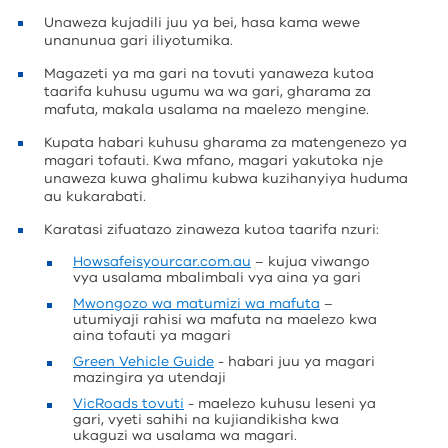
Unaweza kujadili juu ya bei, hasa kama wewe
unanunua gari iliyotumika.
Magazeti ya ma gari na tovuti yanaweza kutoa
taarifa kuhusu ugumu wa wa gari, gharama za
mafuta, makala usalama na maelezo mengine.
Kupata habari kuhusu gharama za matengenezo ya
magari tofauti. Kwa mfano, magari yakutoka nje
unaweza kuwa ghalimu kubwa kuzihanyiya huduma
au kukarabati.
Karatasi zifuatazo zinaweza kutoa taarifa nzuri:
Howsafeisyourcar.com.au
– kujua viwango
vya usalama mbalimbali vya aina ya gari
Mwongozo wa matumizi wa mafuta
–
utumiyaji rahisi wa mafuta na maelezo kwa
aina tofauti ya magari
Green Vehicle Guide
- habari juu ya magari
mazingira ya utendaji
VicRoads tovuti
- maelezo kuhusu leseni ya
gari, vyeti sahihi na kujiandikisha kwa
ukaguzi wa usalama wa magari.