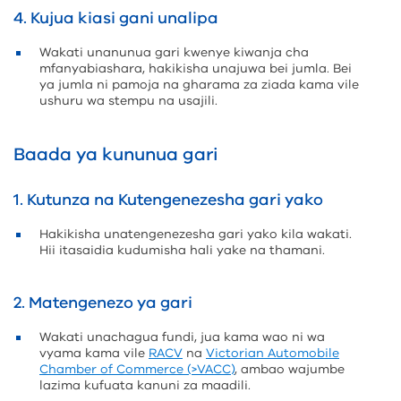
4. Kujua kiasi gani unalipa
Wakati unanunua gari kwenye kiwanja cha
mfanyabiashara, hakikisha unajuwa bei jumla. Bei
ya jumla ni pamoja na gharama za ziada kama vile
ushuru wa stempu na usajili.
Baada ya kununua gari
1. Kutunza na Kutengenezesha gari yako
Hakikisha unatengenezesha gari yako kila wakati.
Hii itasaidia kudumisha hali yake na thamani.
2. Matengenezo ya gari
Wakati unachagua fundi, jua kama wao ni wa
vyama kama vile
RACV
na
Victorian Automobile
Chamber of Commerce (>VACC)
, ambao wajumbe
lazima kufuata kanuni za maadili.