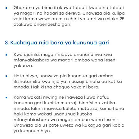
Gharama ya bima itakuwa tofauti kwa aina tofauti
ya magari na habari za dereva. Unaweza pia kulipa
zaidi kama wewe au mtu chini ya umri wa miaka 25
atakuwa anaendesha gari.
3. Kuchagua njia bora ya kununua gari
Kwa ujumla, magari mapya ananunuliwa kwa
mfanyabiashara wa magari ambao wana leseni
yakuuza.
Hata hivyo, unaweza pia kununua gari ambao
ilishatumika kwa njia ya muuzaji binafsi au katika
mnada. Hakikisha chaguo yako ni bora.
Kama wakati mwingine inaweza kuwa nafuu
kununua gari kupitia muuzaji binafsi au katika
mnada, lakini inaweza kuleta matatizo, kama huna
haki kama wakati unanunua kutoka
mfanyabiashara wa magari ambao wana leseni.
Unaweza pia usipate uwezo wa kukagua gari kabla
ya kununua hiyo.