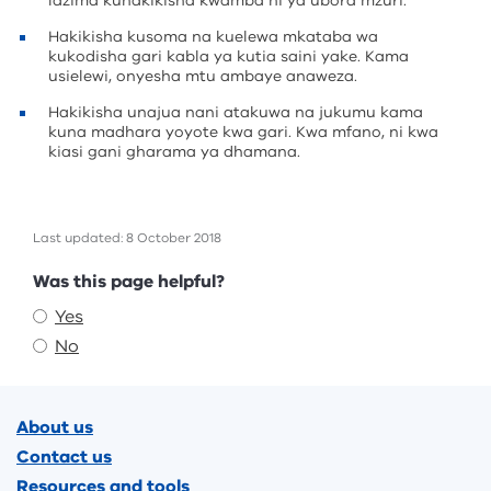
lazima kuhakikisha kwamba ni ya ubora mzuri.
Hakikisha kusoma na kuelewa mkataba wa
kukodisha gari kabla ya kutia saini yake. Kama
usielewi, onyesha mtu ambaye anaweza.
Hakikisha unajua nani atakuwa na jukumu kama
kuna madhara yoyote kwa gari. Kwa mfano, ni kwa
kiasi gani gharama ya dhamana.
Last updated: 8 October 2018
Feedback
Was this page helpful?
Yes
No
Footer
About us
Contact us
Resources and tools