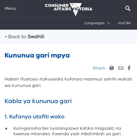
Menu
Languages
myCAV
Breadcrumbs
< Back to
Swahili
Kununua gari mpya
Skip
Share
listen
Habari ifuatayo itakusaidia kufanya maamuzi sahihi wakati
and
wa kununua gari.
sharing
tools
Kabla ya kununua gari
1. Kufanya utafiti wako
Kulinganisha bei iiyotangazwa katika magazeti na
kwenye mtandao. Kwenda yadi mbalimbali ya gari.