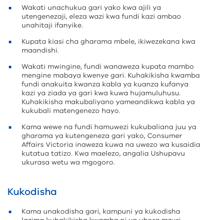
Wakati unachukua gari yako kwa ajili ya
utengenezaji, eleza wazi kwa fundi kazi ambao
unahitaji ifanyike.
Kupata kiasi cha gharama mbele, ikiwezekana kwa
maandishi.
Wakati mwingine, fundi wanaweza kupata mambo
mengine mabaya kwenye gari. Kuhakikisha kwamba
fundi anakuita kwanza kabla ya kuanza kufanya
kazi ya ziada ya gari kwa kuwa hujamuluhusu.
Kuhakikisha makubaliyano yameandikwa kabla ya
kukubali matengenezo hayo.
Kama wewe na fundi hamuwezi kukubaliana juu ya
gharama ya kutengeneza gari yako, Consumer
Affairs Victoria inaweza kuwa na uwezo wa kusaidia
kutatua tatizo. Kwa maelezo, angalia Ushupavu
ukurasa wetu wa mgogoro.
Kukodisha
Kama unakodisha gari, kampuni ya kukodisha