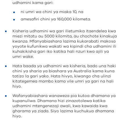
udhamini kama gari:
ni umri wa chini ya miaka 10, na
amesafiri chini ya 160,000 kilometa.
Kisheria udhamini wa gari ilietumika itaendelea kwa
miezi mitatu au 5000 kilomita, au chochote kinakuja
kwanza. Mfanyabiashara lazima kukarabati makosa
yoyote kufunikwa wakati wa kipindi cha udhamini ili
kuhakikisha gari iko katika hali nzuri kwa ajili ya
umri wake.
Hata baada ya udhamini wa kisheria, bado una haki
chini ya sharia ya biashara ya Australia kama kuna
tatizo la gari yako. Hata hivyo, kiwango cha ulinzi
kitategemea mambo kama vile umri ya gari na hali
hiyo.
Wafanyabiashara wanaweza pia kutoa dhamana ya
kupanuliwa. Dhamana hizi zinazotolewa katika
udhamini mtengenezaji awali, kwa kawaida kwa
gharama ya ziada. Siyo lazima kuchukua dhamana
hiyo.