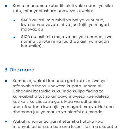
Kama unauamua kubadili akili yako ndani ya siku
tatu, mfanyabiashara unaweza kuweka:
$400 au asilimia mbili ya bei ya kununua,
kwa namna yoyote ni ya juu (ajili ya magari
mapya), au
$100 au asilimia moja ya bei ya kununua, kwa
namna yoyote ni ya juu (kwa ajili ya magari
kutumika).
3. Dhamana
Kumbuka, wakati kununua gari kutoka kwenye
mfanyabiashara, unaweza kupata udhamini.
Udhamini itasaidia kukulinda kulipa fedha za
kurekebisha tatizo ambayo inaweza kuendeleza
katika siku zijazo za gari. Mda wa udhamini
unatofautiana kwa ajili ya magari mapya. Hakuna
dhamana juu ya mauzo ya binafsi au mnada.
Wakati unanunua gari ilietumika kutoka kwa
mfanyabiashara ambao ana leseni, lazima akupatie