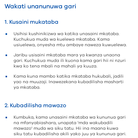
Wakati unanunuwa gari
1. Kusaini mukataba
Usihisi kushinikizwa wa katika unasaini mkataba.
Kuchukua muda wa kuelewa mkataba. Kama
usiuelewa, onyesha mtu ambaye naweza kuwuelewa.
Jaribu usisaini mkataba mara ya kwanza unaona
gari. Kuchukua muda ili kuona kama gari hii ni nzuri
kwa ko tena mbali na mahali ya kuuza.
Kama kuna mambo katika mkataba hukubali, jadili
yao na muuzaji. Inawezekana kubadilisha masharti
ya mkataba.
2. Kubadilisha mawazo
Kumbuka, kama unasaini mkataba wa kununua gari
na mfanyabiashara, unapata 'mda wakubadili
mawazo' muda wa siku tatu. Hii ina maana kuwa
siku tatu kubadilisha akili yako juu ya kununua gari.