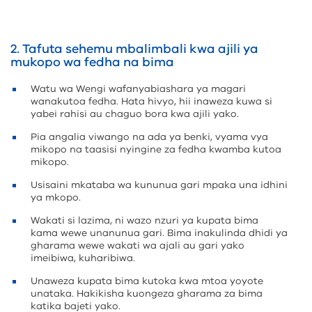
2. Tafuta sehemu mbalimbali kwa ajili ya
mukopo wa fedha na bima
Watu wa Wengi wafanyabiashara ya magari
wanakutoa fedha. Hata hivyo, hii inaweza kuwa si
yabei rahisi au chaguo bora kwa ajili yako.
Pia angalia viwango na ada ya benki, vyama vya
mikopo na taasisi nyingine za fedha kwamba kutoa
mikopo.
Usisaini mkataba wa kununua gari mpaka una idhini
ya mkopo.
Wakati si lazima, ni wazo nzuri ya kupata bima
kama wewe unanunua gari. Bima inakulinda dhidi ya
gharama wewe wakati wa ajali au gari yako
imeibiwa, kuharibiwa.
Unaweza kupata bima kutoka kwa mtoa yoyote
unataka. Hakikisha kuongeza gharama za bima
katika bajeti yako.