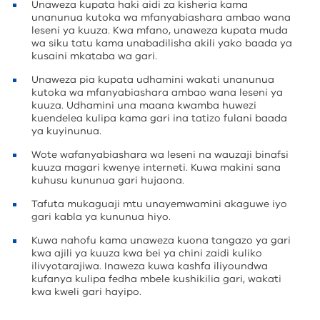
Unaweza kupata haki aidi za kisheria kama
unanunua kutoka wa mfanyabiashara ambao wana
leseni ya kuuza. Kwa mfano, unaweza kupata muda
wa siku tatu kama unabadilisha akili yako baada ya
kusaini mkataba wa gari.
Unaweza pia kupata udhamini wakati unanunua
kutoka wa mfanyabiashara ambao wana leseni ya
kuuza. Udhamini una maana kwamba huwezi
kuendelea kulipa kama gari ina tatizo fulani baada
ya kuyinunua.
Wote wafanyabiashara wa leseni na wauzaji binafsi
kuuza magari kwenye interneti. Kuwa makini sana
kuhusu kununua gari hujaona.
Tafuta mukaguaji mtu unayemwamini akaguwe iyo
gari kabla ya kununua hiyo.
Kuwa nahofu kama unaweza kuona tangazo ya gari
kwa ajili ya kuuza kwa bei ya chini zaidi kuliko
ilivyotarajiwa. Inaweza kuwa kashfa iliyoundwa
kufanya kulipa fedha mbele kushikilia gari, wakati
kwa kweli gari hayipo.