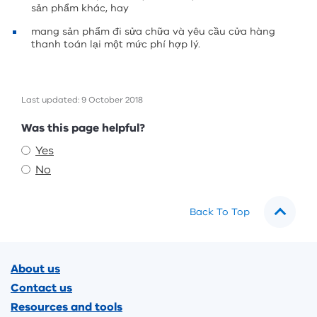
sản phẩm khác, hay
mang sản phẩm đi sửa chữa và yêu cầu cửa hàng
thanh toán lại một mức phí hợp lý.
Last updated: 9 October 2018
Feedback
Was this page helpful?
Yes
No
Back To Top
Footer
About us
Contact us
Resources and tools