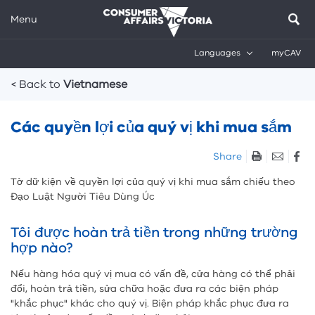
Menu
Languages
myCAV
Breadcrumbs
< Back to
Vietnamese
Các quyền lợi của quý vị khi mua sắm
Skip
Share
listen
Tờ dữ kiện về quyền lợi của quý vị khi mua sắm chiếu theo
and
Đạo Luật Người Tiêu Dùng Úc
sharing
tools
Tôi được hoàn trả tiền trong những trường
hợp nào?
Nếu hàng hóa quý vị mua có vấn đề, cửa hàng có thể phải
đổi, hoàn trả tiền, sửa chữa hoặc đưa ra các biện pháp
"khắc phục" khác cho quý vị. Biện pháp khắc phục đưa ra