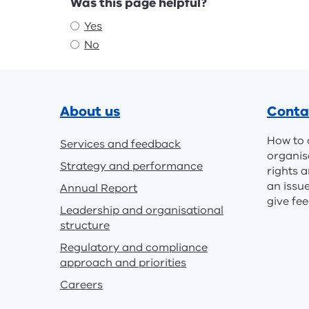
Was this page helpful?
Yes
No
Footer
About us
Conta
How to 
Services and feedback
organis
Strategy and performance
rights a
an issu
Annual Report
give fe
Leadership and organisational
structure
Regulatory and compliance
approach and priorities
Careers