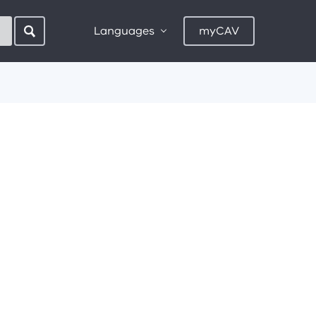
Languages
myCAV