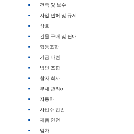
건축 및 보수
사업 면허 및 규제
상호
건물 구매 및 판매
협동조합
기금 마련
법인 조합
합자 회사
부채 관리a
자동차
사업주 법인
제품 안전
임차