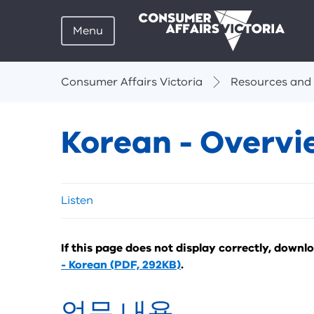
Menu
Breadcrumbs
Consumer Affairs Victoria
Resources and 
Korean - Overvi
Skip
Listen
listen
and
sharing
If this page does not display correctly, downl
tools
- Korean (PDF, 292KB)
.
업무 내용