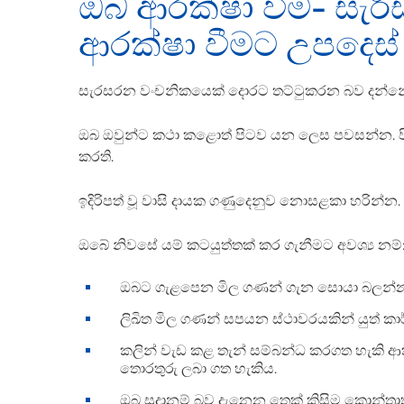
ඔබ ආරක්ෂා වීම- සැ
ආරක්ෂා වීමට උපදෙස්
සැරසරන වංචනිකයෙක් දොරට තට්ටුකරන බව දන්නේ
ඔබ ඔවුන්ට කථා කළොත් පිටව යන ලෙස පවසන්න. පිටව 
කරති.
ඉදිරිපත් වූ වාසි දායක ගණුදෙනුව නොසළකා හරින්න. 
ඔබේ නිවසේ යම් කටයුත්තක් කර ගැනීමට අවශ්‍ය නම්
ඔබට ගැළපෙන මිල ගණන් ගැන සොයා බලන්
ලිඛිත මිල ගණන් සපයන ස්ථාවරයකින් යුත් ක
කලින් වැඩ කළ තැන් සම්බන්ධ කරගත හැකි ආ
තොරතුරු ලබා ගත හැකිය.
ඔබ සූදානම් බව දැනෙන තෙක් කිසිම කොන්ත‍්