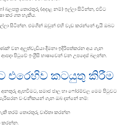
 බලපත‍්‍ර තොරතුරු (අදාළ නම්) ඉල්ලා සිටින්න, එවිට
ෂා කර ගත හැකිය.
ා සිටින්න. එමගින් ඔවුන් එහි වැඩ කරන්නේ දැයි ඔබට
ණක්' වන අලූත්වැඩියා දීමනා ඉදිරිපත්කරන අය ගැන
පදා පිටුවේ ඉංග‍්‍රීසි භාෂාවෙන් වන උපදෙස් බලන්න.
 එරෙහිව කටයුතු කිරීම
ට අනතුරු ඇඟවීමට, සමාජ ජාල හා ෆෝරම්වල මෙම පිටුවට
 සැරිසරන වංචනිකයන් ගැන ඔබ දන්නේ නම්:
හැකි තරම් තොරතුරු වාර්තා කරන්න
තා කරන්න.