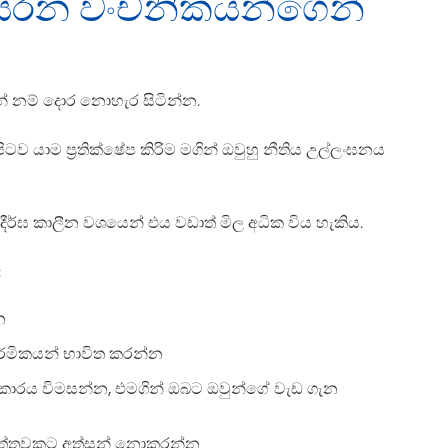
රිසරන වංචනිකයන්ගෙන්
 නම් දොර නොහැර සිටින්න.
යාම ප‍්‍රතික්ෂේප කිරිම මගින් ඔවුහු නීතිය උල්ලංඝනය
දීර්ඝ කාලීන වශයෙන් එය වඩාත් මිල අධික විය හැකිය.
:
න
ාර්මිකයන් භාවිත කරන්න
කාරය විමසන්න, එමගින් ඔබට ඔවුන්ගේ වැඩ ගැන
‍රාත්තුවකට අත්සන් නොකරන්න