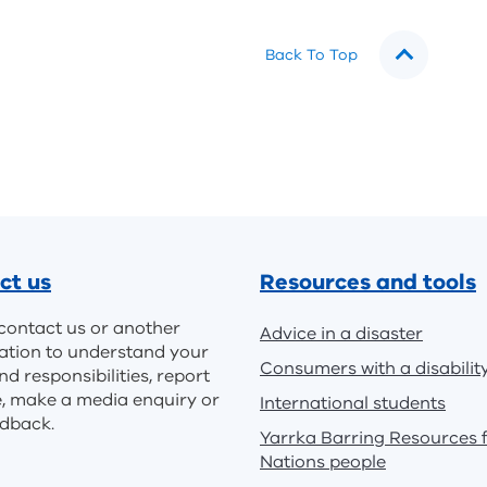
Back To Top
ct us
Resources and tools
contact us or another
Advice in a disaster
ation to understand your
Consumers with a disabilit
nd responsibilities, report
e, make a media enquiry or
International students
edback.
Yarrka Barring Resources f
Nations people