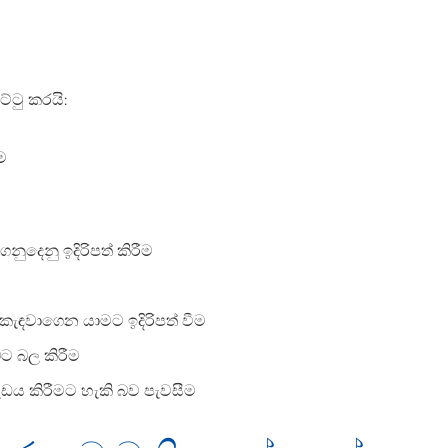
්ටු කරයි:
ම
නුදෙනු ඉදිරිපත් කිරීම
කැඳවාගෙන යාමට ඉදිරිපත් වීම
ට බල කිරීම
ැඩය කිරීමට හැකි බව පැවසීම