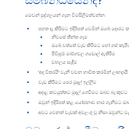
සම්බන්ධයෙන්ද?
මෙවන් පුද්ගලයන් ගැන විමසිලිමත්වන්න:
පහත දෑ කිරීමට ඉදිරිපත් වෙමින් ඔබේ දොරට තට
නිවසේ තීන්ත ගෑම
ඔබේ වත්තේ වැඩ කිරීමට හෝ ගස් කැපී
පිවිසුම් මාර්ගවල ගඩොල් ඇතිරීම
වහලය සෑදීම
'අද විතරයි' වැනි වචන භාවිත කරමින් ලාභදායී ග
වැඩ කිරීමට පෙර මුදල් ඉල්ලීම
අදාළ කටයුත්තට මුදල් ගෙවීමට ඔබව බැංකුවට 
ඔවුන් ඉදිරිපත් කළ යෝජනාව භාර ගැනීමට ඔබ
අවට වෙනත් වැඩක් අවලංගු වූ නිසා ඔවුන්ට ව