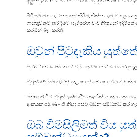
අලුත්වැඩියා කරමින් සිටින විට ඔවුහු බොහෝ විට පැ
පිවිසුම් මග නැවත සකස් කිරීම, තීන්ත ගෑම, වහලය අලූත්
ගාස්තුවකට කර දීමට සැරසරන වංචනිකයෝ ඉදිරිපත් වෙ
කරමින් බල කරති.
ඔවුන් පිටුදැකිය යුත්ත
සැරසරන වංචනිකයෝ වැඩ ආරම්භ කිරිමට පෙර මුදල් 
ඔවුන් කිසියම් වැඩක් කළහොත් බොහෝ විට එහි නිමා
බොහෝ විට ඔවුන් ඉක්මණින් තැනින් තැනට යන අතර,
අංකයක් පමණි - ඒ නිසා පසුව ඔවුන් සම්බන්ධ කර ගැන
ඔබ විමසිලිමත් විය යු