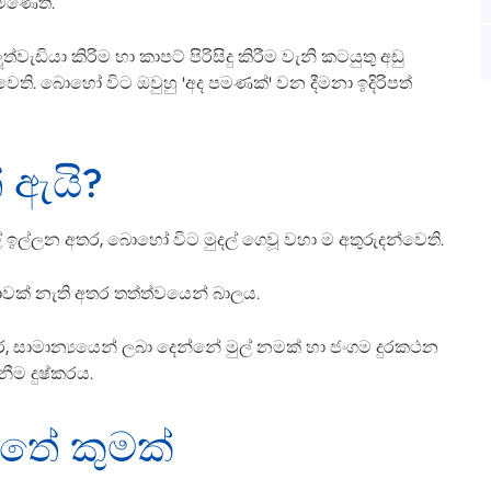
මිණෙති.
වැඩියා කිරිම හා කාපට් පිරිසිදු කිරීම වැනි කටයුතු අඩු
ති. බොහෝ විට ඔවුහු 'අද පමණක්' වන දීමනා ඉදිරිපත්
ේ ඇයි?
ඉල්ලන අතර, බොහෝ විට මුදල් ගෙවූ වහා ම අතුරුදන්වෙති.
වක් නැති අතර තත්ත්වයෙන් බාලය.
 සාමාන්‍යයෙන් ලබා දෙන්නේ මුල් නමක් හා ජංගම දුරකථන
ීම දුෂ්කරය.
ත්තේ කුමක්