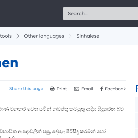
Search
tools
Other languages
Sinhalese
men
Share
this page
Print
Email
Facebook
ාණ ව්‍යාපාර වෙත යමින් නඩත්තු කටයුතු ආදිය සිදුකරන බව
ස්වභාවික ආපදාවලින් පසු, දේපළ පිරිසිදු කරමින් හෝ