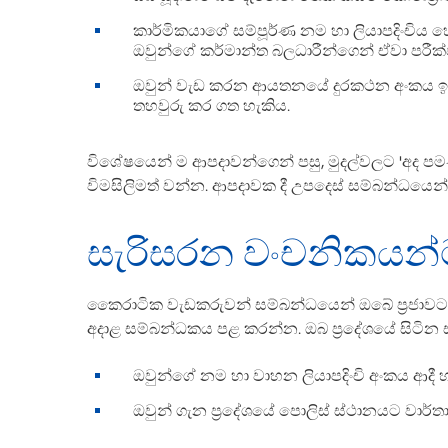
කාර්මිකයාගේ සම්පූර්ණ නම හා ලියාපදිංචිය හෝ
ඔවුන්ගේ කර්මාන්ත බලධාරීන්ගෙන් ඒවා පරීක්
ඔවුන් වැඩ කරන ආයතනයේ දුරකථන අංකය ඉල්ල
තහවුරු කර ගත හැකිය.
විශේෂයෙන් ම ආපදාවන්ගෙන් පසු, මුදල්වලට 'අද පම
විමසිලිමත් වන්න. ආපදාවක දී උපදෙස් සම්බන්ධයෙන් ආ
සැරිසරන වංචනිකයන්ට
කෛරාටික වැඩකරුවන් සම්බන්ධයෙන් ඔබේ ප‍්‍රජාව
අදාළ සම්බන්ධකය පළ කරන්න. ඔබ ප‍්‍රදේශයේ සිටින
ඔවුන්ගේ නම හා වාහන ලියාපදිංචි අංකය ආදී 
ඔවුන් ගැන ප‍්‍රදේශයේ පොලිස් ස්ථානයට වාර්