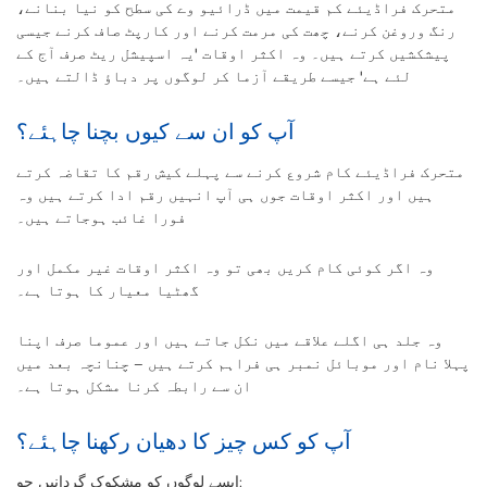
متحرک فراڈیئے کم قیمت میں ڈرائیو وے کی سطح کو نیا بنانے،
رنگ وروغن کرنے، چھت کی مرمت کرنے اور کارپٹ صاف کرنے جیسی
پیشکشیں کرتے ہيں۔ وہ اکثر اوقات 'یہ اسپیشل ریٹ صرف آج کے
لئے ہے' جیسے طریقے آزما کر لوگوں پر دباؤ ڈالتے ہیں۔
آپ کو ان سے کیوں بچنا چاہئے؟
متحرک فراڈیئے کام شروع کرنے سے پہلے کیش رقم کا تقاضہ کرتے
ہیں اور اکثر اوقات جوں ہی آپ انہیں رقم ادا کرتے ہیں وہ
فورا غائب ہوجاتے ہیں۔
وہ اگر کوئی کام کریں بھی تو وہ اکثر اوقات غیر مکمل اور
گھٹیا معیار کا ہوتا ہے۔
وہ جلد ہی اگلے علاقے میں نکل جاتے ہیں اور عموما صرف اپنا
پہلا نام اور موبائل نمبر ہی فراہم کرتے ہیں – چنانچہ بعد میں
ان سے رابطہ کرنا مشکل ہوتا ہے۔
آپ کو کس چیز کا دھیان رکھنا چاہئے؟
ایسے لوگوں کو مشکوک گردانیں جو: