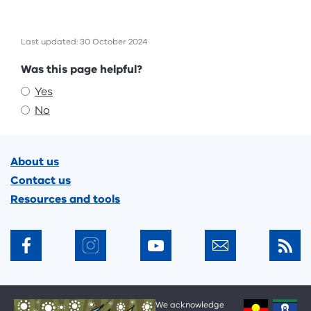
Last updated: 30 October 2024
Feedback
Was this page helpful?
Yes
No
Footer
About us
Contact us
Resources and tools
We acknowledge