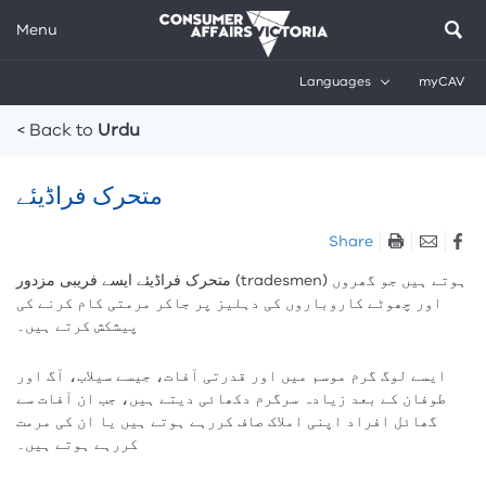
Menu
Languages
myCAV
Breadcrumbs
< Back to
Urdu
متحرک فراڈیئے
Skip
Share
listen
متحرک فراڈیئے ایسے فریبی مزدور (tradesmen) ہوتے ہيں جو گھروں
and
اور چھوٹے کاروباروں کی دہلیز پر جاکر مرمتی کام کرنے کی
sharing
پیشکش کرتے ہیں۔
tools
ایسے لوگ گرم موسم میں اور قدرتی آفات، جیسے سیلاب، آگ اور
طوفان کے بعد زیادہ سرگرم دکھائی دیتے ہیں، جب ان آفات سے
گھائل افراد اپنی املاک صاف کررہے ہوتے ہیں یا ان کی مرمت
کررہے ہوتے ہیں۔