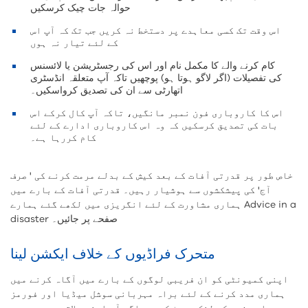
حوالہ جات چیک کرسکیں
اس وقت تک کسی معاہدے پر دستخط نہ کریں جب تک کہ آپ اس
کے لئے تیار نہ ہوں
کام کرنے والے کا مکمل نام اور اس کی رجسٹریشن یا لائسنس
کی تفصیلات (اگر لاگو ہوتا ہو) پوچھیں تاکہ آپ متعلقہ انڈسٹری
اتھارٹی سے ان کی تصدیق کرواسکیں۔
اس کا کاروباری فون نمبر مانگیں، تاکہ آپ کال کرکے اس
بات کی تصدیق کرسکیں کہ وہ اس کاروباری ادارے کے لئے
کام کررہا ہے۔
خاص طور پر قدرتی آفات کے بعد کیش کے بدلے مرمت کرنے کی ' صرف
آج' کی پیشکشوں سے ہوشیار رہیں۔ قدرتی آفات کے بارے میں
ہماری مشاورت کے لئے انگریزی میں لکھے گئے ہمارے Advice in a
disaster صفحے پر جائیں۔
متحرک فراڈیوں کے خلاف ایکشن لینا
اپنی کمیونٹی کو ان فریبی لوگوں کے بارے میں آگاہ کرنے میں
ہماری مدد کرنے کے لئے براہ مہربانی سوشل میڈیا اور فورمز