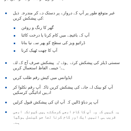
غیر متوقع طور پر آپ کے دروازے پر دستک دے کر مندرجہ ذیل
کی پیشکش کریں:
گھر کا رنگ و روغن
آپ کے باغیچے میں کام کرنا یا درخت کاٹنا
ڈرائیو ویز کی سطح کو پھر سے نیا بنانا
آپ کا چھت ٹھیک کرنا
سستی ڈیلز کی پیشکش کرتے ہوئے 'یہ پیشکش صرف آج کے لئے
ہے' جیسے الفاظ استعمال کریں
ایڈوانس میں کیش رقم طلب کریں
آپ کو بینک لے جانے کی پیشکش کریں تاکہ آپ رقم نکلوا کر
انہیں ادائیگی کرسکیں
آپ پر دباؤ ڈالیں کہ آپ ان کی پیشکش قبول کرلیں
یہ کہیں کہ وہ آپ کا کام ابھی کرسکتے ہیں کیونکہ ابھی
قریب ہی انہیں ایک اور کام کرنا تھا جو کینسل ہوگیا
ہے۔