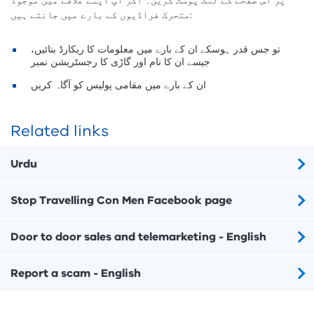
پر اس صفحے کے لنک پوسٹ کریں۔ اگر آپ اپنے علاقے میں موجود
متحرک فراڈیوں کے بارے میں جانتے ہيں:
تو جس قدر ہوسکے ان کے بارے میں معلومات کا ریکارڈ بنائیں،
جیسے ان کا نام اور گاڑی کا رجسٹریشن نمبر
ان کے بارے میں مقامی پولیس کو آگاہ کریں
Related links
Urdu
Stop Travelling Con Men Facebook page
Door to door sales and telemarketing - English
Report a scam - English