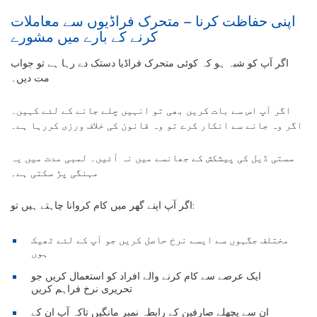
اپنی حفاظت کرنا – متحرک فراڈیوں سے معاملات
کرنے کے بارے میں مشورے
اگر آپ کو شبہ ہو کہ کوئی متحرک فراڈیا دستک دے رہا ہے تو جواب
مت دیں۔
اگر آپ اس سے بات کریں بھی تو انہيں چلے جانے کے لئے کہیں۔
اگر وہ جانے سے انکار کرے تو وہ قانون کی خلاف ورزی کررہا ہے۔
سستی ڈیل کی پیشکش کے جھانسے میں نہ آئیں۔ لمبی مدت میں یہ
مہنگی پڑ سکتی ہے۔
اگر آپ اپنے گھر میں کام کروانا چاہتے ہيں تو:
مختلف جگہوں سے ایسے نرخ حاصل کریں جو آپ کے لئے ٹھیک
ہوں
ایک عرصے سے کام کرنے والے افراد کو استعمال کریں جو
تحریری نرخ فراہم کریں
ان سے پچھلے صارفین کے رابطہ نمبر مانگيں تاکہ آپ ان کے