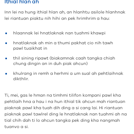
Ithial hlan ah
Inn lei na hung ithial hlan ah, an hlanhtu asilole hlanhnak
lei riantuan piaktu nih hihi an pek hrimhrim a hau:
hlaannak lei hnatlaknak nan tuahmi khawpi
hnatlaknak ah min a thumi pakhat cio nih tawh
pawl tuaikhat in
thil sining ripawt (biakamnak caah tangka chiah
chung dingin an in duh piak ahcun)
khulrang in remh a herhmi a um sual ah pehtlaihnak
dikthlir.
Ti, mei, gas le hman na timhmi tilifon kompani pawl kha
pehtlaih hna a hau i na hun ithial tik ahcun mah riantuan
piaknak pawl kha tuah dih ding a si cang lai. Hi riantuan
piaknak pawl tawlrel ding le hnatlaknak nan tuahmi ah na
tial chih dah ti lo ahcun tangka pek ding kha nangmah
tuanvo a si.