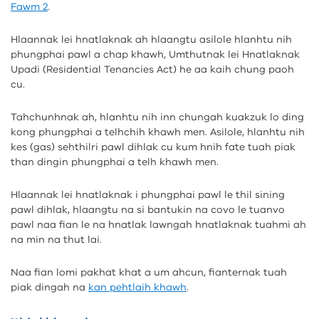
Fawm 2
.
Hlaannak lei hnatlaknak ah hlaangtu asilole hlanhtu nih
phungphai pawl a chap khawh, Umthutnak lei Hnatlaknak
Upadi (Residential Tenancies Act) he aa kaih chung paoh
cu.
Tahchunhnak ah, hlanhtu nih inn chungah kuakzuk lo ding
kong phungphai a telhchih khawh men. Asilole, hlanhtu nih
kes (gas) sehthilri pawl dihlak cu kum hnih fate tuah piak
than dingin phungphai a telh khawh men.
Hlaannak lei hnatlaknak i phungphai pawl le thil sining
pawl dihlak, hlaangtu na si bantukin na covo le tuanvo
pawl naa fian le na hnatlak lawngah hnatlaknak tuahmi ah
na min na thut lai.
Naa fian lomi pakhat khat a um ahcun, fianternak tuah
piak dingah na
kan pehtlaih khawh
.