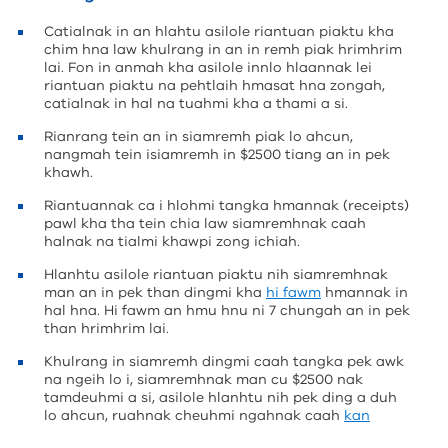
Catialnak in an hlahtu asilole riantuan piaktu kha
chim hna law khulrang in an in remh piak hrimhrim
lai. Fon in anmah kha asilole innlo hlaannak lei
riantuan piaktu na pehtlaih hmasat hna zongah,
catialnak in hal na tuahmi kha a thami a si.
Rianrang tein an in siamremh piak lo ahcun,
nangmah tein isiamremh in $2500 tiang an in pek
khawh.
Riantuannak ca i hlohmi tangka hmannak (receipts)
pawl kha tha tein chia law siamremhnak caah
halnak na tialmi khawpi zong ichiah.
Hlanhtu asilole riantuan piaktu nih siamremhnak
man an in pek than dingmi kha
hi fawm
hmannak in
hal hna. Hi fawm an hmu hnu ni 7 chungah an in pek
than hrimhrim lai.
Khulrang in siamremh dingmi caah tangka pek awk
na ngeih lo i, siamremhnak man cu $2500 nak
tamdeuhmi a si, asilole hlanhtu nih pek ding a duh
lo ahcun, ruahnak cheuhmi ngahnak caah
kan