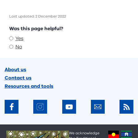
Last updated: 2 December 2022
Feedback
Was this page helpful?
Yes
No
Footer
About us
Contact us
Resources and tools
We acknowledge