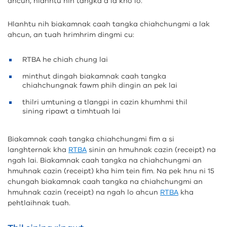
ahcun, hlanhtu nih tangka a la kho lo.
Hlanhtu nih biakamnak caah tangka chiahchungmi a lak
ahcun, an tuah hrimhrim dingmi cu:
RTBA he chiah chung lai
minthut dingah biakamnak caah tangka
chiahchungnak fawm phih dingin an pek lai
thilri umtuning a tlangpi in cazin khumhmi thil
sining ripawt a timhtuah lai
Biakamnak caah tangka chiahchungmi fim a si
langhternak kha
RTBA
sinin an hmuhnak cazin (receipt) na
ngah lai. Biakamnak caah tangka na chiahchungmi an
hmuhnak cazin (receipt) kha him tein fim. Na pek hnu ni 15
chungah biakamnak caah tangka na chiahchungmi an
hmuhnak cazin (receipt) na ngah lo ahcun
RTBA
kha
pehtlaihnak tuah.