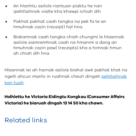
An hlanhtu asilole riantuan piaktu he nan
ipehtlaihnak vialte kha khawpi ichiah dih.
Pakhat pakhat caah tangka na pek fa te an
hmuhnak cazin (receipt) hal hna.
Biakamnak caah tangka chiah chungmi le hlaannak
asilole siamremhnak caah na hmanmi a dang an
hmuhnak cazin pawl (receipts) kha a himnak hmun
ah chiah dih hna.
Hlaannak lei ah harnak asilole biahal awk pakhat khat na
ngeih ahcun manlo in ruahnak cheuh dingah
pehtlaihnak
kan tuah
.
Holhlettu he Victoria Eidingtu Kongkau (Consumer Affairs
Victoria) he biaruah dingah 13 14 50 kha chawn.
Related links