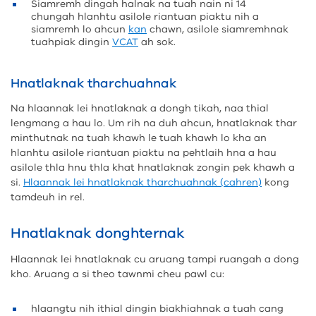
Siamremh dingah halnak na tuah nain ni 14
chungah hlanhtu asilole riantuan piaktu nih a
siamremh lo ahcun
kan
chawn, asilole siamremhnak
tuahpiak dingin
VCAT
ah sok.
Hnatlaknak tharchuahnak
Na hlaannak lei hnatlaknak a dongh tikah, naa thial
lengmang a hau lo. Um rih na duh ahcun, hnatlaknak thar
minthutnak na tuah khawh le tuah khawh lo kha an
hlanhtu asilole riantuan piaktu na pehtlaih hna a hau
asilole thla hnu thla khat hnatlaknak zongin pek khawh a
si.
Hlaannak lei hnatlaknak tharchuahnak (cahren)
kong
tamdeuh in rel.
Hnatlaknak donghternak
Hlaannak lei hnatlaknak cu aruang tampi ruangah a dong
kho. Aruang a si theo tawnmi cheu pawl cu:
hlaangtu nih ithial dingin biakhiahnak a tuah cang