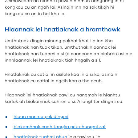
Zeimawcaan ah hlanhtu pawl nih hmun dangdang in hi
kongkau cu an ngah lai. Asinain inn na sok tikah hi
kongkau cu an in hal kho lo.
Hlaannak lei hnatlaknak a hramthawk
Umthutnak dingin minung pakhat khat i a inn kha
hnatlaknak nan tuak tikah, umthutnak hlaannak lei
hnatlaknak nan tuahmi a si (a caancaan ah biahren asilole
innhlaannak lei hnatlaknak tiah hngalh a si).
Hnatlaknak cu catial in asilole kaa in a si ko, asinain
hnatlaknak cu catial in ngeih kha a tha deuh.
Hlaannak lei hnatlaknak pawl cu nangmah le hlanhtu
karlak ah biakamnak cahren a si. A langhter dingmi cu:
hlaan man na pek dingmi
biakamhnak caah tangka pek chungmi zat
hnatlaknak tuahmi phun
le a tawisau, le