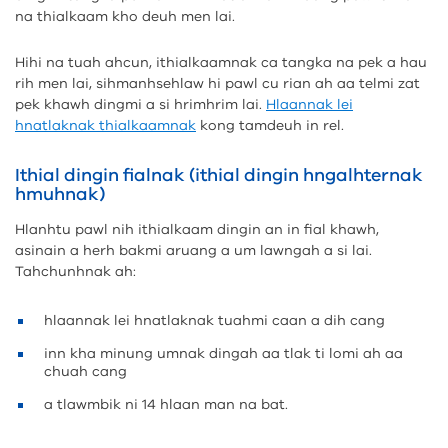
na thialkaam kho deuh men lai.
Hihi na tuah ahcun, ithialkaamnak ca tangka na pek a hau
rih men lai, sihmanhsehlaw hi pawl cu rian ah aa telmi zat
pek khawh dingmi a si hrimhrim lai.
Hlaannak lei
hnatlaknak thialkaamnak
kong tamdeuh in rel.
Ithial dingin fialnak (ithial dingin hngalhternak
hmuhnak)
Hlanhtu pawl nih ithialkaam dingin an in fial khawh,
asinain a herh bakmi aruang a um lawngah a si lai.
Tahchunhnak ah:
hlaannak lei hnatlaknak tuahmi caan a dih cang
inn kha minung umnak dingah aa tlak ti lomi ah aa
chuah cang
a tlawmbik ni 14 hlaan man na bat.