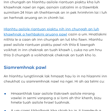
Inn chungah an hlanhtu asilole riantuan piaktu kha luh
khawhnak nawl an ngei, asinain catialmi in a tlawmbik
suimilam 24 hlan ah theihternak an in pek hrimhrim lai i luh
an herhnak aruang an in chimh lai.
Hlanhtu asilole riantuan piaktu nih inn chungah an luh
khawhnak a herhbakmi aruang pawl
cazin a um. Hnatlakmi
nithla le a caan ah inn chungah an lut kho fawn. Hlanhtu
pawl asilole riantuan piaktu pawl nih thla 6 lawngah
voikhat in inn cheknak an tuah khawh i, cuka na um hnu
thla 3 chungah a voikhatnak cheknak an tuah kho lo.
Siamremhnak pawl
An hlanhtu lungtlinnak lak hmasat hau lo in na hlaanmi inn
cheukhat cu siamremhnak nawl na ngei. Hi ah aa telmi cu:
Hmaanthlak taar asilole tlakrawh asilole mirang
vawlei in sermi vanpang a si lomi ah thir khenh, bizu
hmete tuah asilole hrawl tuahnak.
A um ciami tikholhnak kha chiah ko in, ti tamdeuh a