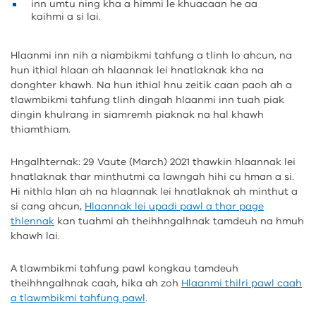
inn umtu ning kha a himmi le khuacaan he aa
kaihmi a si lai.
Hlaanmi inn nih a niambikmi tahfung a tlinh lo ahcun, na
hun ithial hlaan ah hlaannak lei hnatlaknak kha na
donghter khawh. Na hun ithial hnu zeitik caan paoh ah a
tlawmbikmi tahfung tlinh dingah hlaanmi inn tuah piak
dingin khulrang in siamremh piaknak na hal khawh
thiamthiam.
Hngalhternak: 29 Vaute (March) 2021 thawkin hlaannak lei
hnatlaknak thar minthutmi ca lawngah hihi cu hman a si.
Hi nithla hlan ah na hlaannak lei hnatlaknak ah minthut a
si cang ahcun,
Hlaannak lei upadi pawl a thar page
thlennak
kan tuahmi ah theihhngalhnak tamdeuh na hmuh
khawh lai.
A tlawmbikmi tahfung pawl kongkau tamdeuh
theihhngalhnak caah, hika ah zoh
Hlaanmi thilri pawl caah
a tlawmbikmi tahfung pawl
.