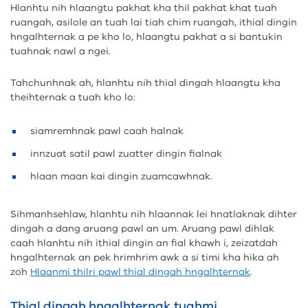
Hlanhtu nih hlaangtu pakhat kha thil pakhat khat tuah
ruangah, asilole an tuah lai tiah chim ruangah, ithial dingin
hngalhternak a pe kho lo, hlaangtu pakhat a si bantukin
tuahnak nawl a ngei.
Tahchunhnak ah, hlanhtu nih thial dingah hlaangtu kha
theihternak a tuah kho lo:
siamremhnak pawl caah halnak
innzuat satil pawl zuatter dingin fialnak
hlaan maan kai dingin zuamcawhnak.
Sihmanhsehlaw, hlanhtu nih hlaannak lei hnatlaknak dihter
dingah a dang aruang pawl an um. Aruang pawl dihlak
caah hlanhtu nih ithial dingin an fial khawh i, zeizatdah
hngalhternak an pek hrimhrim awk a si timi kha hika ah
zoh
Hlaanmi thilri pawl thial dingah hngalhternak
.
Thial dingah hngalhternak tuahmi