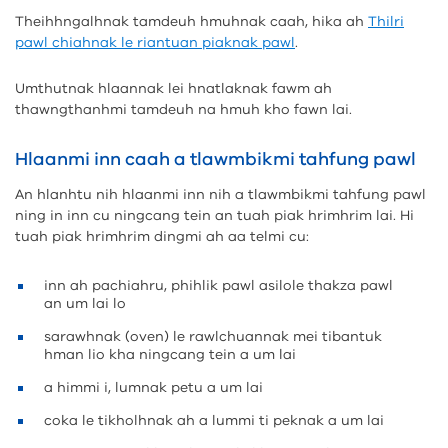
Theihhngalhnak tamdeuh hmuhnak caah, hika ah
Thilri
pawl chiahnak le riantuan piaknak pawl
.
Umthutnak hlaannak lei hnatlaknak fawm ah
thawngthanhmi tamdeuh na hmuh kho fawn lai.
Hlaanmi inn caah a tlawmbikmi tahfung pawl
An hlanhtu nih hlaanmi inn nih a tlawmbikmi tahfung pawl
ning in inn cu ningcang tein an tuah piak hrimhrim lai. Hi
tuah piak hrimhrim dingmi ah aa telmi cu:
inn ah pachiahru, phihlik pawl asilole thakza pawl
an um lai lo
sarawhnak (oven) le rawlchuannak mei tibantuk
hman lio kha ningcang tein a um lai
a himmi i, lumnak petu a um lai
coka le tikholhnak ah a lummi ti peknak a um lai