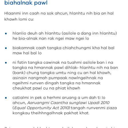
biahalnak pawl
Hlaanmi inn caah na sok ahcun, hlanhtu nih bia an hal
khawh lomi cu:
hlanlio deuh ah hlanhtu (asilole a dang inn hlanhtu)
he bia-alnak nan rak ngei maw ngei lo
biakamnak caah tangka chiahchungmi kha hal bal
maw hal bal lo
ni fatin tangka cawinak na tuahmi asilole ban i na
tangka na hmannak pawl dihlak- hlanhtu nih na ban
(bank) chung tangka umtu ning cu an hal khawh,
asinain nangmah pumpaak nawlngeihnak na
ngeihmi runven dingah tangka na hmannak
cheukhat pawl cu na phiat khawh
catialmi in pek a herhmi aruang a um dah ti lo
ahcun,
Aaruangmi Caantha sunglawi Upadi 2010
(
Equal Opportunity Act 2010)
tangah runvenmi ziaza
kongkau theihhngalhnak pakhat khat.