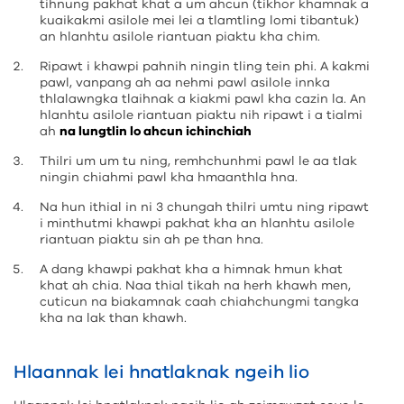
tihnung pakhat khat a um ahcun (tikhor khamnak a
kuaikakmi asilole mei lei a tlamtling lomi tibantuk)
an hlanhtu asilole riantuan piaktu kha chim.
Ripawt i khawpi pahnih ningin tling tein phi. A kakmi
pawl, vanpang ah aa nehmi pawl asilole innka
thlalawngka tlaihnak a kiakmi pawl kha cazin la. An
hlanhtu asilole riantuan piaktu nih ripawt i a tialmi
ah
na lungtlin lo ahcun ichinchiah
Thilri um um tu ning, remhchunhmi pawl le aa tlak
ningin chiahmi pawl kha hmaanthla hna.
Na hun ithial in ni 3 chungah thilri umtu ning ripawt
i minthutmi khawpi pakhat kha an hlanhtu asilole
riantuan piaktu sin ah pe than hna.
A dang khawpi pakhat kha a himnak hmun khat
khat ah chia. Naa thial tikah na herh khawh men,
cuticun na biakamnak caah chiahchungmi tangka
kha na lak than khawh.
Hlaannak lei hnatlaknak ngeih lio