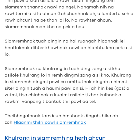
Thil pawl a kiah asilole a rawh tikah ningcang tein
siamremh thannak nawl na ngei. Nangmah nih na
rawhtermi a si lo ahcun (tahchunhnak ah, a lumtertu seh a
rawh ahcun) na pe than lai lo. Na rawhter ahcun,
siamremhnak man kha na pek a hau.
Siamremhnak tuah dingin na hal ruangah hlaannak lei
hnatlaknak dihter khawhnak nawl an hlanhtu kha pek a si
lo.
Siamremhnak cu khulrang in tuah ding zong a si kho
asilole khulrang lo in remh dingmi zong a si kho. Khulrang
in siamremh dingmi pawl cu umthutnak dingah a himmi
siter dingin tuah a haumi pawl an si. Hi ah hin kes (gas) a
zutmi, tisa chiahnak a kuaimi asilole tikhor kulhnak a
rawkmi vanpang tibantuk thil pawl aa tel.
Theihhngalhnak tamdeuh hmuhnak dingah, hika ah
zoh
Hlaanmi thilri pawl siamremhnak
Khulrang in siamremh na herh ahcun