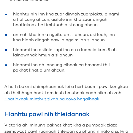
hlanhtu nih inn kha zuar dingah zuarpiaktu dingmi
a fial cang ahcun, asilole inn kha zuar dingah
hnatlaknak he timhtuah a si cang ahcun.
anmah kha inn a ngeitu an si ahcun, asi loah, inn
kha hlanh dingah nawl a ngeimi an si ahcun.
hlaanmi inn asilole zapi inn cu a luancia kum 5 ah
lainawnnak hmun a si ahcun.
hlaanmi inn ah inncung cihnak ca hmanmi thil
pakhat khat a um ahcun.
A herh bakmi chimphuannak lei a herhbaumi pawl kongkau
ah theihhngalhnak tamdeuh hmuhnak caah hika ah zoh
Hnatlaknak minthut tikah na covo hngalhnak
.
Hlanhtu pawl nih thleidannak
Victoria ah, minung pakhat khat kha a pumpaak ziaza
zeimawzat pawl ruangah thleidan cu phung ninglo a si. Hi a