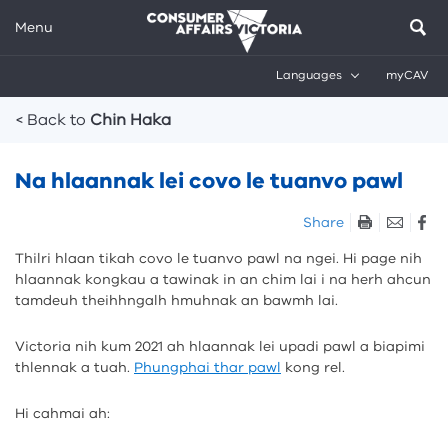
Menu
Languages
myCAV
Breadcrumbs
< Back to
Chin Haka
Na hlaannak lei covo le tuanvo pawl
Skip
Share
listen
Thilri hlaan tikah covo le tuanvo pawl na ngei. Hi page nih
and
hlaannak kongkau a tawinak in an chim lai i na herh ahcun
sharing
tamdeuh theihhngalh hmuhnak an bawmh lai.
tools
Victoria nih kum 2021 ah hlaannak lei upadi pawl a biapimi
thlennak a tuah.
Phungphai thar pawl
kong rel.
Hi cahmai ah: