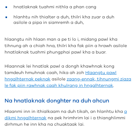
hnatlaknak tuahmi nithla a phan cang
hlanhtu nih thialter a duh, thilri kha zuar a duh
asilole a pipa in siamremh a duh,
hlaangtu nih hlaan man a pe ti lo i, midang pawl kha
tihnung ah a chiah hna, thilri kha fak piin a hrawh asilole
hnatlaknak tuahmi phungphai pawl kha a buar.
Hlaannak lei hnatlak pawl a dongh khawhnak kong
tamdeuh hmuhnak caah, hika ah zoh
Hlaangtu pawl
hngalhternak peknak
asilole
zaang-ennak, tihnungmi ziaza
le fak piin rawhnak caah khulrang in hngalhternak
.
Na hnatlaknak donghter na duh ahcun
Hlaanmi inn in ithialkaam na duh tikah, an hlanhtu kha
a
dikmi hngalhternak
na pek hrimhrim lai i a thianghlimmi
dirhmun he inn kha na chuaktaak lai.