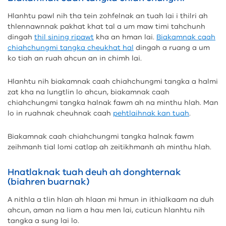
Hlanhtu pawl nih tha tein zohfelnak an tuah lai i thilri ah
thlennawnnak pakhat khat tal a um maw timi tahchunh
dingah
thil sining ripawt
kha an hman lai.
Biakamnak caah
chiahchungmi tangka cheukhat hal
dingah a ruang a um
ko tiah an ruah ahcun an in chimh lai.
Hlanhtu nih biakamnak caah chiahchungmi tangka a halmi
zat kha na lungtlin lo ahcun, biakamnak caah
chiahchungmi tangka halnak fawm ah na minthu hlah. Man
lo in ruahnak cheuhnak caah
pehtlaihnak kan tuah
.
Biakamnak caah chiahchungmi tangka halnak fawm
zeihmanh tial lomi catlap ah zeitikhmanh ah minthu hlah.
Hnatlaknak tuah deuh ah donghternak
(biahren buarnak)
A nithla a tlin hlan ah hlaan mi hmun in ithialkaam na duh
ahcun, aman na liam a hau men lai, cuticun hlanhtu nih
tangka a sung lai lo.