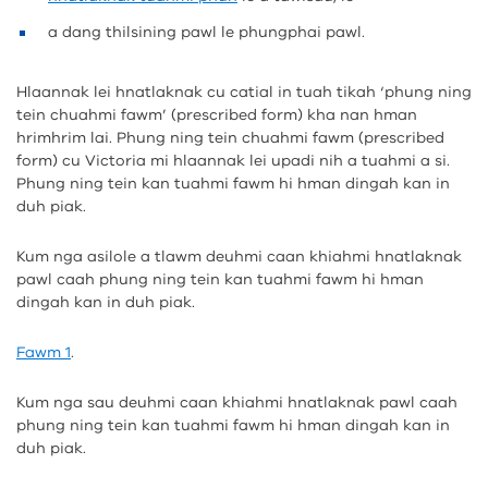
a dang thilsining pawl le phungphai pawl.
Hlaannak lei hnatlaknak cu catial in tuah tikah ‘phung ning
tein chuahmi fawm’ (prescribed form) kha nan hman
hrimhrim lai. Phung ning tein chuahmi fawm (prescribed
form) cu Victoria mi hlaannak lei upadi nih a tuahmi a si.
Phung ning tein kan tuahmi fawm hi hman dingah kan in
duh piak.
Kum nga asilole a tlawm deuhmi caan khiahmi hnatlaknak
pawl caah phung ning tein kan tuahmi fawm hi hman
dingah kan in duh piak.
Fawm 1
.
Kum nga sau deuhmi caan khiahmi hnatlaknak pawl caah
phung ning tein kan tuahmi fawm hi hman dingah kan in
duh piak.