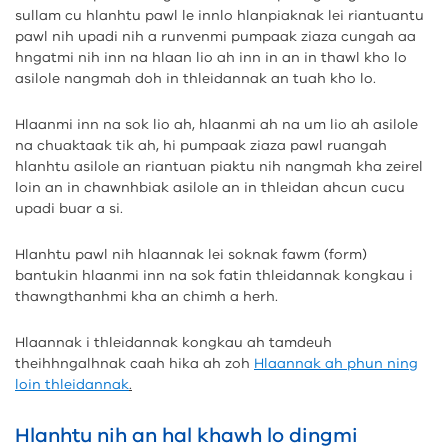
sullam cu hlanhtu pawl le innlo hlanpiaknak lei riantuantu
pawl nih upadi nih a runvenmi pumpaak ziaza cungah aa
hngatmi nih inn na hlaan lio ah inn in an in thawl kho lo
asilole nangmah doh in thleidannak an tuah kho lo.
Hlaanmi inn na sok lio ah, hlaanmi ah na um lio ah asilole
na chuaktaak tik ah, hi pumpaak ziaza pawl ruangah
hlanhtu asilole an riantuan piaktu nih nangmah kha zeirel
loin an in chawnhbiak asilole an in thleidan ahcun cucu
upadi buar a si.
Hlanhtu pawl nih hlaannak lei soknak fawm (form)
bantukin hlaanmi inn na sok fatin thleidannak kongkau i
thawngthanhmi kha an chimh a herh.
Hlaannak i thleidannak kongkau ah tamdeuh
theihhngalhnak caah hika ah zoh
Hlaannak ah phun ning
loin thleidannak
.
Hlanhtu nih an hal khawh lo dingmi