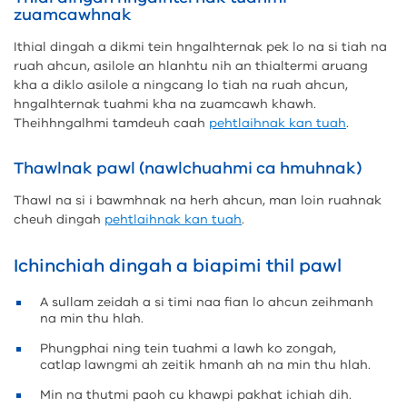
zuamcawhnak
Ithial dingah a dikmi tein hngalhternak pek lo na si tiah na
ruah ahcun, asilole an hlanhtu nih an thialtermi aruang
kha a diklo asilole a ningcang lo tiah na ruah ahcun,
hngalhternak tuahmi kha na zuamcawh khawh.
Theihhngalhmi tamdeuh caah
pehtlaihnak kan tuah
.
Thawlnak pawl (nawlchuahmi ca hmuhnak)
Thawl na si i bawmhnak na herh ahcun, man loin ruahnak
cheuh dingah
pehtlaihnak kan tuah
.
Ichinchiah dingah a biapimi thil pawl
A sullam zeidah a si timi naa fian lo ahcun zeihmanh
na min thu hlah.
Phungphai ning tein tuahmi a lawh ko zongah,
catlap lawngmi ah zeitik hmanh ah na min thu hlah.
Min na thutmi paoh cu khawpi pakhat ichiah dih.