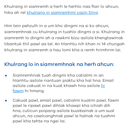
Khulrang in siamremh a herh le herhlo naa fian lo ahcun,
hika ah rel
khulrang in siamremhmi cazin tling
.
Him tein pehzulh in a um kho dingmi na si ko ahcun,
siamremhnak cu khulrang in tuahlo dingmi a si. Khulrang in
siamremh lo dingmi ah a rawkmi bizu asilole khengtawlnak
tibantuk thil pawl aa tel. An hlanhtu nih khan ni 14 chungah
khulrang in siamremh a hau lomi kha a remh hrimhrim lai.
Khulrang lo in siamremhnak na herh ahcun:
Siamremhnak tuah dingmi kha catialmi in an
hlanhtu asilole riantuan piaktu kha hal hna. Email
asilole cakuat in na kuat khawh hna asilole
hi
fawm
hi hmang.
Cakuat pawl, email pawl, catialmi kuatmi pawl, fawm
pawl le ripawt pawl dihlak khawpi kha ichiah dih
hna, cuticun poipang asilole buaibainak a um sual
ahcun, na cawlcanghnak pawl le halnak na tuahmi
pawl kha tehte na ngei lai.