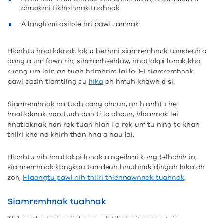
chuakmi tikholhnak tuahnak.
A langlomi asilole hri pawl zamnak.
Hlanhtu hnatlaknak lak a herhmi siamremhnak tamdeuh a
dang a um fawn rih, sihmanhsehlaw, hnatlakpi lonak kha
ruang um loin an tuah hrimhrim lai lo. Hi siamremhnak
pawl cazin tlamtling cu
hika
ah hmuh khawh a si.
Siamremhnak na tuah cang ahcun, an hlanhtu he
hnatlaknak nan tuah dah ti lo ahcun, hlaannak lei
hnatlaknak nan rak tuah hlan i a rak um tu ning te khan
thilri kha na khirh than hna a hau lai.
Hlanhtu nih hnatlakpi lonak a ngeihmi kong telhchih in,
siamremhnak kongkau tamdeuh hmuhnak dingah hika ah
zoh,
Hlaangtu pawl nih thilri thlennawnnak tuahnak
.
Siamremhnak tuahnak