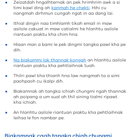
Zeizatdah hngalhternak an pek hrimhrim awk a si
timi kawl ding ah
kanmah he chekti
. Hihi cu
nangmah dirhmun cungah ngat in aa dang lai.
Ithial dingin naa timhlamh tikah email in maw
asilole cakuat in maw catialmi he hlanhtu asilole
riantuan piaktu kha chim hna.
Hlaan man a bami le pek dingmi tangka pawl kha pe
dih.
Na biakammi lak thannak kongah
an hlanhtu asilole
riantuan piaktu kha pehtlaihnak tuah.
Thilri pawl kha thianh hna law nangmah ta a simi
paohpaoh cu ikalpi dih.
Biakamnak ah tangka ichiah chungmi ngah thannak
ah poipang a um sual ah thil sining tialmi ripawt
kha ichiah.
An hlanhtu asilole riantuan piaktu kha pehtlaihnak
leihsa le fon nambar pe.
Biakamnak caah tangka chiah chungmi