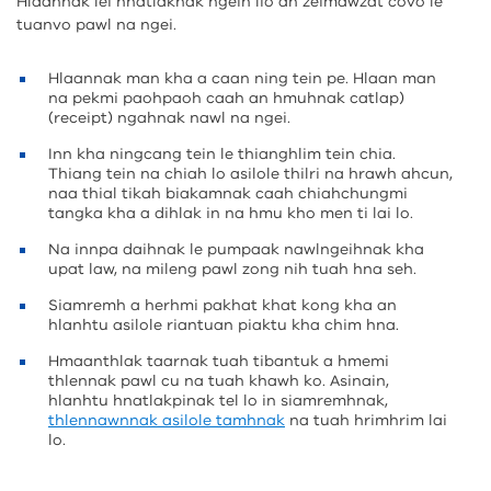
Hlaannak lei hnatlaknak ngeih lio ah zeimawzat covo le
tuanvo pawl na ngei.
Hlaannak man kha a caan ning tein pe. Hlaan man
na pekmi paohpaoh caah an hmuhnak catlap)
(receipt) ngahnak nawl na ngei.
Inn kha ningcang tein le thianghlim tein chia.
Thiang tein na chiah lo asilole thilri na hrawh ahcun,
naa thial tikah biakamnak caah chiahchungmi
tangka kha a dihlak in na hmu kho men ti lai lo.
Na innpa daihnak le pumpaak nawlngeihnak kha
upat law, na mileng pawl zong nih tuah hna seh.
Siamremh a herhmi pakhat khat kong kha an
hlanhtu asilole riantuan piaktu kha chim hna.
Hmaanthlak taarnak tuah tibantuk a hmemi
thlennak pawl cu na tuah khawh ko. Asinain,
hlanhtu hnatlakpinak tel lo in siamremhnak,
thlennawnnak asilole tamhnak
na tuah hrimhrim lai
lo.