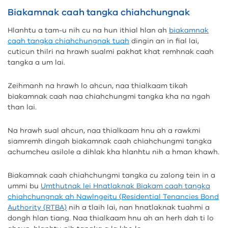
Biakamnak caah tangka chiahchungnak
Hlanhtu a tam-u nih cu na hun ithial hlan ah
biakamnak
caah tangka chiahchungnak tuah
dingin an in fial lai,
cuticun thilri na hrawh sualmi pakhat khat remhnak caah
tangka a um lai.
Zeihmanh na hrawh lo ahcun, naa thialkaam tikah
biakamnak caah naa chiahchungmi tangka kha na ngah
than lai.
Na hrawh sual ahcun, naa thialkaam hnu ah a rawkmi
siamremh dingah biakamnak caah chiahchungmi tangka
achumcheu asilole a dihlak kha hlanhtu nih a hman khawh.
Biakamnak caah chiahchungmi tangka cu zalong tein in a
ummi bu
Umthutnak lei Hnatlaknak Biakam caah tangka
chiahchungnak ah Nawlngeitu (Residential Tenancies Bond
Authority (RTBA)
nih a tlaih lai, nan hnatlaknak tuahmi a
dongh hlan tiang. Naa thialkaam hnu ah an herh dah ti lo