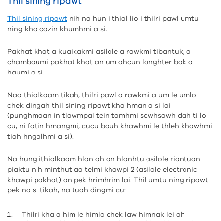
Thil sining ripawt
Thil sining ripawt
nih na hun i thial lio i thilri pawl umtu
ning kha cazin khumhmi a si.
Pakhat khat a kuaikakmi asilole a rawkmi tibantuk, a
chambaumi pakhat khat an um ahcun langhter bak a
haumi a si.
Naa thialkaam tikah, thilri pawl a rawkmi a um le umlo
chek dingah thil sining ripawt kha hman a si lai
(punghmaan in tlawmpal tein tamhmi sawhsawh dah ti lo
cu, ni fatin hmangmi, cucu bauh khawhmi le thleh khawhmi
tiah hngalhmi a si).
Na hung ithialkaam hlan ah an hlanhtu asilole riantuan
piaktu nih minthut aa telmi khawpi 2 (asilole electronic
khawpi pakhat) an pek hrimhrim lai. Thil umtu ning ripawt
pek na si tikah, na tuah dingmi cu:
Thilri kha a him le himlo chek law himnak lei ah