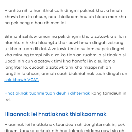
Hlanhtu nih a hun ithial colh dingmi pakhat khat a hmuh
khawh hna lo ahcun, naa thialkaam hnu ah hlaan man kha
na pek peng a hau rih men lai.
Sihmanhsehlaw, aman na pek dingmi kha a zatawk a si lai i
hlanhtu nih kha hlaangtu thar pawl hmuh dingah zeizong
te kha a tuah dih lai. A zatawk timi a sullam cu pek dingmi
kha minung tampi nih a za ko tiah an ruahmi a si tinak a si.
Upadi nih cun a zatawk timi kha fiangfai in a sullam a
langhter lo, cucaah a zatawk timi kha mizapi nih an
lungtlin lo ahcun, anmah caah biakhiahnak tuah dingah an
sok khawh
VCAT
.
Hnatlaknak tuahmi tuan deuh i dihternak
kong tamdeuh in
rel.
Hlaannak lei hnatlaknak thialkaamnak
Hlaannak lei hnatlaknak tuandeuh ah donghternak in, pek
dingmi tangka peknak nih hnatlaknak midang pawl sin ah