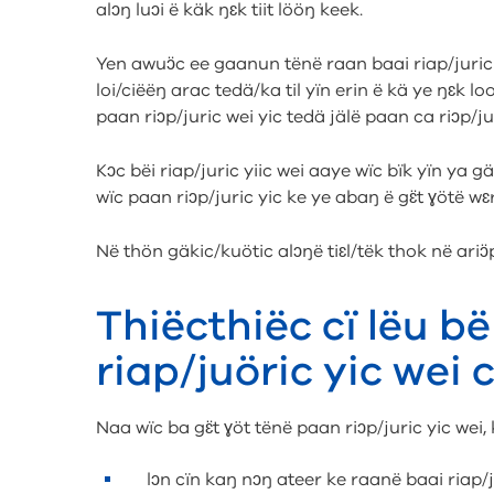
alɔŋ luɔi ë käk ŋɛk tiit lööŋ keek.
Yen awuɔ̈c ee gaanun tënë raan baai riap/juric 
loi/ciëëŋ arac tedä/ka til yïn erin ë kä ye ŋɛk looi
paan riɔp/juric wei yic tedä jälë paan ca riɔp/jur
Kɔc bëi riap/juric yiic wei aaye wïc bïk yïn ya g
wïc paan riɔp/juric yic ke ye abaŋ ë gɛ̈t ɣötë wɛ
Në thön gäkic/kuötic alɔŋë tiɛl/tëk thok në ariɔ̈p
Thiëcthiëc cï lëu b
riap/juöric yic wei c
Naa wïc ba gɛ̈t ɣöt tënë paan riɔp/juric yic wei, k
lɔn cïn kaŋ nɔŋ ateer ke raanë baai riap/