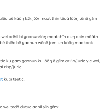
lëu bë kääŋ kɔ̈k jɔ̈ɔ̈r maat thïn tëdä lööŋ tënë gɛ̈m
 wei adhil bï gaanun/löŋ maat thïn alɔŋ acïn määth
hil bë thiëc bë gaanun wënë jam lɔn kääŋ mac took
.
tic ku gam gaanun ku lööŋ ë gɛ̈m ariɔ̈p/juric yic wei,
 riɔp/juric.
ät
kubï teetic.
ic wei tedä dutuc adhil yïn gɛ̈m: