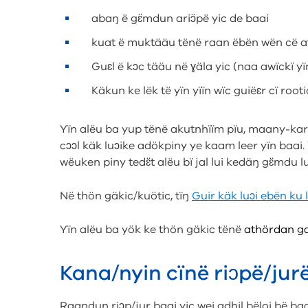
abaŋ ë gɛ̈mdun ariɔ̈pë yic de baai
kuat ë muktääu tënë raan ëbën wën cë ath
Guɛl ë kɔc tääu në ɣäla yic (naa awïckï yï
Käkun ke lëk të yïn yïïn wïc guiëɛr cï rooti
Yïn alëu ba yup tënë akutnhïïm pïu, maany-kari
cɔɔl käk luɔike adökpiny ye kaam leer yïn baai.
wëuken piny tedɛ̈t alëu bï jal lui kedäŋ gɛ̈mdu lu
Në thön gäkic/kuötic, tïŋ
Guir käk luɔi ebën ku l
Yïn alëu ba yök ke thön gäkic tënë
athördan gam
Kana/nyin cïnë riɔpë/jurë
Raandun riɔp/jur baai yic wei adhil bëloi bë ba