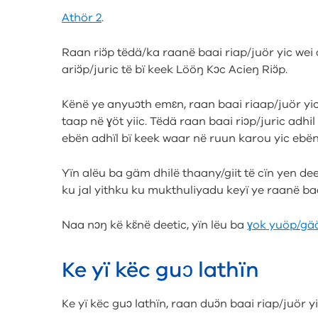
Athör 2
.
Raan riɔ̈p tëdä/ka raanë baai riap/juör yic wei a
ariɔ̈p/juric të bï keek Lööŋ Kɔc Acieŋ Riɔ̈p.
Kënë ye anyuɔth emɛn, raan baai riaap/juör yic
taap në ɣöt yiic. Tëdä raan baai riɔp/juric ad
ebën adhïl bï keek waar në ruun karou yic ebën
Yïn alëu ba gäm dhilë thaany/giit të cïn yen dee
ku jal yithku ku mukthuliyadu keyï ye raanë baai
Naa nɔŋ kë kɛ̈në deetic, yïn lëu ba
ɣok yuöp/gä
Ke yï këc guɔ lathïn
Ke yï këc guɔ lathïn, raan duɔ̈n baai riap/juör y