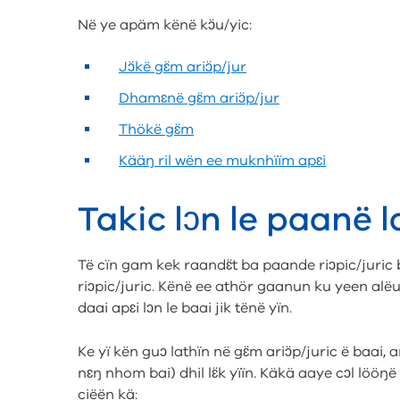
Në ye apäm kënë kɔ̈u/yic:
Jɔ̈kë gɛ̈m ariɔ̈p/jur
Dhamɛnë gɛ̈m ariɔ̈p/jur
Thökë gɛ̈m
Kääŋ ril wën ee muknhïïm apɛi
Takic lɔn le paanë l
Të cïn gam kek raandɛ̈t ba paande riɔpic/juric bï
riɔpic/juric. Kënë ee athör gaanun ku yeen alë
daai apɛi lɔn le baai jik tënë yïn.
Ke yï kën guɔ lathïn në gɛ̈m ariɔ̈p/juric ë baai,
nɛŋ nhom bai) dhil lɛ̈k yïïn. Käkä aaye cɔl lö
ciëën kä: