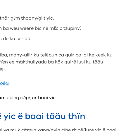
ör gɛ̈m thaany/giit yic.
n ba wëu wëërë bic në mɛ̈cic tɛ̈upiny)
c de kä cï riää
ba, many-aliir ku tëlëpun ca guir ba loi ke keek ku
 Yen ee mäkthuliyadu ba käk guirë luɔi ku tääu
el.
oiloi
.
 acieŋ riɔ̈p/jur baai yic
.
 yic ë baai tääu thïn
ai ya muk cïtmɛn kana/nyin cïnë riɔpë/jurë yic ë baai