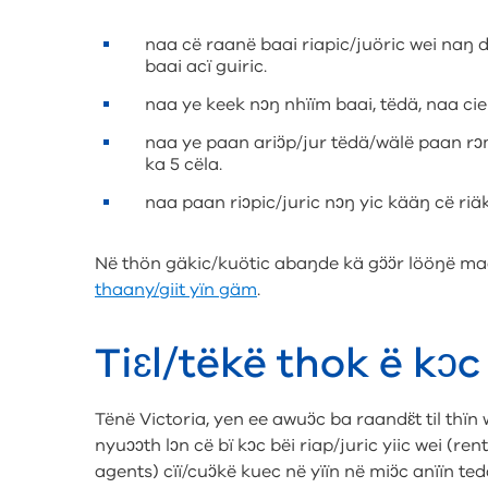
naa cë raanë baai riapic/juöric wei naŋ d
baai acï guiric.
naa ye keek nɔŋ nhïïm baai, tëdä, naa cie 
naa ye paan ariɔ̈p/jur tëdä/wälë paan rɔm 
ka 5 cëla.
naa paan riɔpic/juric nɔŋ yic kääŋ cë riäk
Në thön gäkic/kuötic abaŋde kä gɔ̈ɔ̈r lööŋë 
thaany/giit yïn gäm
.
Tiɛl/tëkë thok ë kɔc 
Tënë Victoria, yen ee awuɔ̈c ba raandɛ̈t til thïn
nyuɔɔth lɔn cë bï kɔc bëi riap/juric yiic wei (re
agents) cïï/cuɔ̈kë kuec në yïïn në miɔ̈c anïïn t