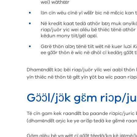
wei) wäthɛɛr
lɔn cïn wëu cïnë yï wɛ̈ɛ̈r bic në mɛ̈cic kan 
Në kredit kaat tedä athör bɛŋ muk anyïk
riap/juör yic wei alëu bë thiëc tënë athör
këdun mony tiit/gël apɛi.
Gɛrë thön alɔŋ tënë tiit wët në kuer luɔi
K
ee gɔ̈ɔ̈r thön ë wïc në dhöl cï kedäŋ gɔ̈ɔ̈t t
Dhamɛndɛ̈t kɔc bëi riap/juör yïïc wei aabï thön 
yïn thiëc në thön të gɛ̈t yïn ɣöt ba wïc paan riɔpi
Gɔ̈ɔ̈l/jɔ̈k gɛ̈m riɔp/j
Të cïn gam kek raandɛ̈t ba paande riɔpic/juric bï
(dhamɛndɛ̈t aŋic ke ye ariɔ̈p tedä ke gɛ̈më raan 
Gäm alëu bë ya wët cï gɔ̈ɔ̈t tëedä/ka kë jɛɛmë/l