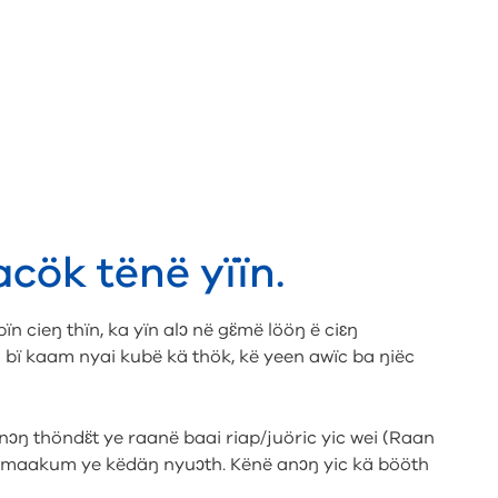
acök tënë yïïn.
n cieŋ thïn, ka yïn alɔ në gɛ̈më lööŋ ë ciɛŋ
u bï kaam nyai kubë kä thök, kë yeen awïc ba ŋiëc
 anɔŋ thöndɛ̈t ye raanë baai riap/juöric yic wei (Raan
öŋë maakum ye këdäŋ nyuɔth. Kënë anɔŋ yic kä bööth