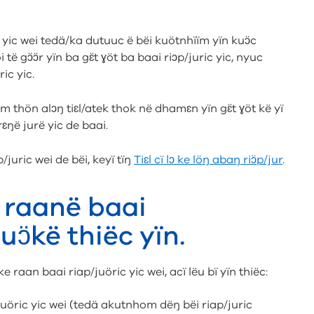
yic wei tedä/ka dutuuc ë bëi kuötnhïïm yïn kuɔ̈c
 të gɔ̈ɔ̈r yïn ba gɛ̈t ɣöt ba baai riɔp/juric yic, nyuc
ic yic.
äm thön alɔŋ tiɛl/atek thok në dhamɛn yïn gɛ̈t ɣöt kë yï
rɛŋë jurë yic de baai.
/juric wei de bëi, keyï tïŋ
Tiɛl cï lɔ ke löŋ abaŋ riɔ̈p/jur
.
ë raanë baai
uɔ̈kë thiëc yïn.
e raan baai riap/juöric yic wei, acï lëu bï yïn thiëc:
juöric yic wei (tedä akutnhom dëŋ bëi riap/juric