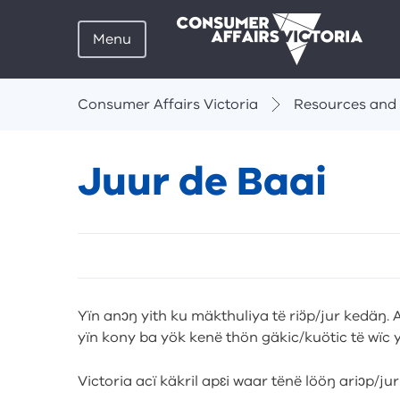
Menu
Breadcrumbs
Consumer Affairs Victoria
Resources and 
Juur de Baai
Skip
listen
and
sharing
Yïn anɔŋ yith ku mäkthuliya të riɔ̈p/jur kedäŋ. A
tools
yïn kony ba yök kenë thön gäkic/kuötic të wïc y
Victoria acï käkril apɛi waar tënë lööŋ ariɔp/jur