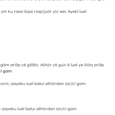
ïn ku raan baai riap/juör yic wei. Ayekï luel:
 gäm ariɔ̈p cë gɔ̈ɔ̈tic. Athör cë guir ë luel ye lööŋ ariɔ̈p
cï gam
.
oric, aayeku luel balui athördan ŋic/cï gam.
ok aayeku luel balui athördan ŋic/cï gam.