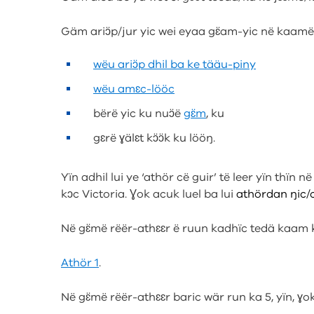
Gäm ariɔ̈p/jur yic wei eyaa gɛ̈am-yic në kaamë y
wëu ariɔ̈p dhil ba ke tääu-piny
wëu amɛc-lööc
bërë yic ku nuɔ̈ë
gɛ̈m
, ku
gɛrë ɣälɛt kɔ̈ɔ̈k ku lööŋ.
Yïn adhil lui ye ‘athör cë guir’ të leer yïn thïn në
kɔc Victoria. Ɣok acuk luel ba lui
athördan ŋic/
Në gɛ̈më rëër-athɛɛr ë ruun kadhïc tedä kaam k
Athör 1
.
Në gɛ̈më rëër-athɛɛr baric wär run ka 5, yïn, ɣ