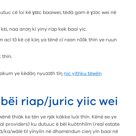
utuc cë loi kë ɣɛɛc baaiwei, tëdä gam ë ɣɔɔc wei në
kɛi, naa anɔŋ kï yiny riɔp kek baai yic.
acï tɔ̈ kë cë kɔŋ ya tënë cï raan nɔ̈ɔ̈k thïn ye ruun
 thïn.
maakum ye këdäŋ nyuɔɔth tïŋ
ŋic yithku tëwën
bëi riap/juric yiic wei
 wënë thiäk ke tën ye ŋɛk käkke luɔi thïn. Kënë ee ye
ntal providers) ku dutuuc ë bëi kuötnhïïm (real estate
edä/ka/wälë til yïnyïïn në dhamɛndun cieŋ yïn baai në