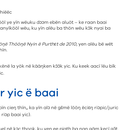
thiëëc
ööl ye yïn wëuku dɔɔm ebën aluöt – ke raan baai
 anyïkööl wëu, ku yïn alëu ba thön wëu kɔ̈k nyai ba
öŋë Thööŋë Nyin ë Purthɛt de
2010
, yen alëu bë wët
hïn.
kënë la yök në kääŋken kɔ̈ɔ̈k yic. Ku keek aacï lëu bïk
c.
ur yic ë baai
n cieŋ thïn,, ka yïn alɔ në gɛ̈më lööŋ ëciɛŋ riɔpic/juric
riɔp baai yic).
uel në kɔc thook, ku yen ee piath ba naŋ gäm kecï gɔ̈t.