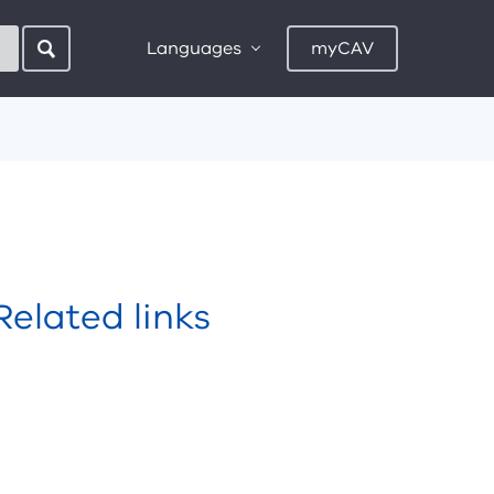
Languages
myCAV
Related links