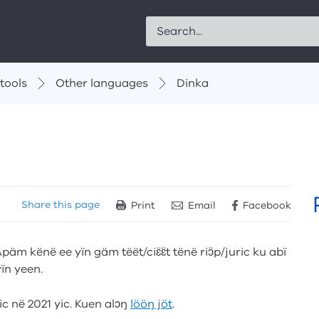
Search
tools
Other languages
Dinka
Share
this page
Print
Email
Facebook
päm kënë ee yïn gäm tëët/ciɛ̈ɛ̈t tënë riɔ̈p/juric ku abï
ïn yeen.
ic në 2021 yic. Kuen alɔŋ
lööŋ jöt
.