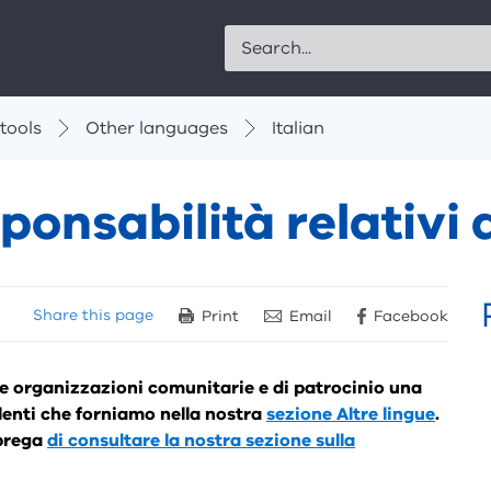
Search
tools
Other languages
Italian
esponsabilità relativi
Share
this page
Print
Email
Facebook
lle organizzazioni comunitarie e di patrocinio una
alenti che forniamo nella nostra
sezione Altre lingu
e
.
 prega
di consultare la nostra sezione sulla