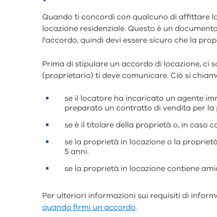
Quando ti concordi con qualcuno di affittare la 
locazione residenziale. Questo è un documento
l'accordo, quindi devi essere sicuro che la propr
Prima di stipulare un accordo di locazione, ci
(proprietario) ti deve comunicare. Ciò si chiam
se il locatore ha incaricato un agente imm
preparato un contratto di vendita per la 
se è il titolare della proprietà o, in caso co
se la proprietà in locazione o la propriet
5 anni.
se la proprietà in locazione contiene ami
Per ulteriori informazioni sui requisiti di infor
quando firmi un accordo
.