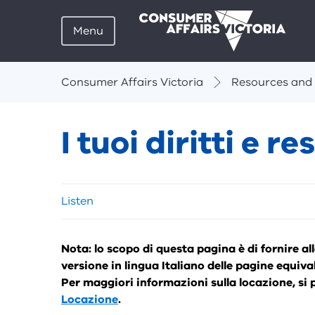
Menu
Breadcrumbs
Consumer Affairs Victoria
Resources and 
I tuoi diritti e r
Skip
Listen
listen
and
sharing
Nota: lo scopo di questa pagina è di fornire a
tools
versione in lingua Italiano delle pagine equiv
Per maggiori informazioni sulla locazione, si
Locazione
.