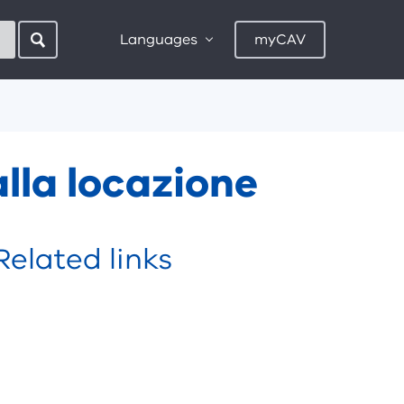
Languages
myCAV
 alla locazione
Related links