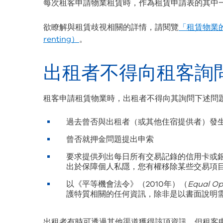
每次租客申請物業租賃時，作為租賃申請表的其中
欲瞭解與租賃歧視相關的詳情，請閱覽
「租賃物業的違法
renting）
。
出租者不得向租客詢
租客申請租賃物業時，出租者不得向其詢問下述問
過去曾否與出租者（或其他住宿提供者）發
曾否就押金問題提出申索
要求提供列出每日所有交易記錄的信用卡或
出於保障個人私隱，您有權移除某些交易項
以《平等機會法令》（2010年）（
Equal Op
護特質相關的任何資訊，除非是以書面說明
出租者有時可透過其他渠道獲得該項資訊，但租客