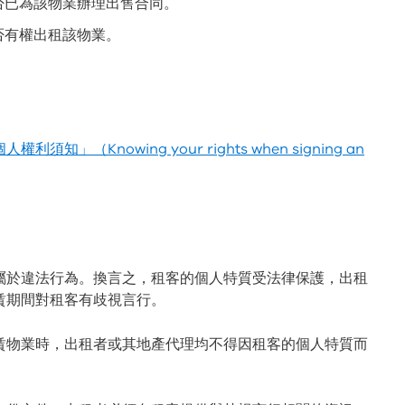
否已為該物業辦理出售合同。
否有權出租該物業。
利須知」（Knowing your rights when signing an
屬於違法行為。換言之，租客的個人特質受法律保護，出租
賃期間對租客有歧視言行。
賃物業時，出租者或其地產代理均不得因租客的個人特質而
。