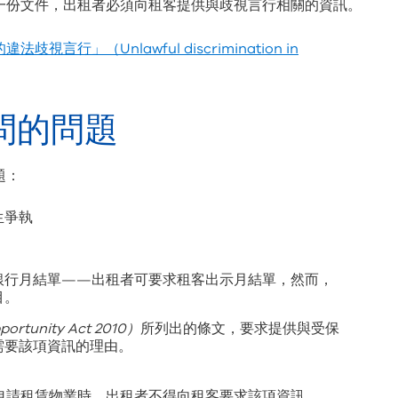
一份文件，出租者必須向租客提供與歧視言行相關的資訊。
歧視言行」（Unlawful discrimination in
問的問題
題：
生爭執
銀行月結單——出租者可要求租客出示月結單，然而，
目。
portunity Act 2010
）
所列出的條文，要求提供與受保
需要該項資訊的理由。
申請租賃物業時，出租者不得向租客要求該項資訊。