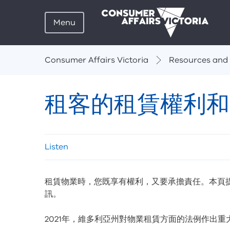
Menu
Breadcrumbs
Consumer Affairs Victoria
Resources and 
租客的租賃權利和
Skip
Listen
listen
and
sharing
租賃物業時，您既享有權利，又要承擔責任。本頁
tools
訊。
2021年，維多利亞州對物業租賃方面的法例作出重