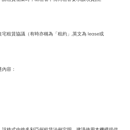
租賃協議（有時亦稱為「租約」,英文為 lease或
。
述內容：
，該格式由維多利亞州租賃法例定明。建議使用本機構提供