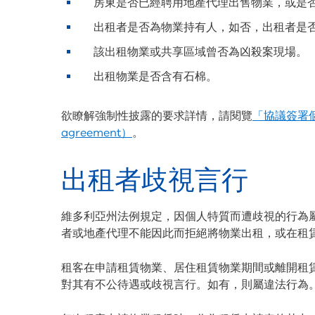
房東是否已經聘用地產代理出售物業，或是
出租者是否為物業持有人，如否，出租者是
該出租物業或共享區域曾否為凶殺案現場。
出租物業是否含有石棉。
欲瞭解強制性披露的要求詳情，請閱覽
「協議簽署個人權
agreement）
。
出租者歧視言行
維多利亞州法例規定，因個人特質而遭歧視的行為
者或地產代理不能因此而拒絕將物業出租，或在租
租客在申請租賃物業、居住租賃物業期間或離開租
對其有不公待遇或歧視言行。如有，則屬違法行為